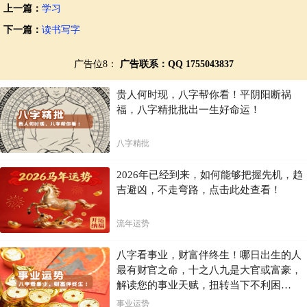
上一篇：
学习
下一篇：
读书写字
广告位8：
广告联系：QQ 1755043837
贵人何时现，八字帮你看！平阴阳断祸
福，八字精批批出一生好命运！
八字精批
2026年已经到来，如何能够把握先机，趋
吉避凶，不走弯路，点击此处查看！
流年运势
八字看事业，财富伴终生！哪日出生的人
最有财官之命，十之八九是大官或富豪，
解读您的事业天赋，扭转当下不利困
局！！
事业运势