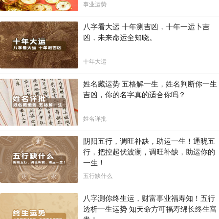
局！！
事业运势
八字看大运 十年测吉凶，十年一运卜吉
凶，未来命运全知晓。
十年大运
姓名藏运势 五格解一生，姓名判断你一生
吉凶，你的名字真的适合你吗？
姓名详批
阴阳五行，调旺补缺，助运一生！通晓五
行，把控起伏波澜，调旺补缺，助运你的
一生！
五行缺什么
八字测你终生运，财富事业福寿知！五行
透析一生运势 知天命方可福寿绵长终生富