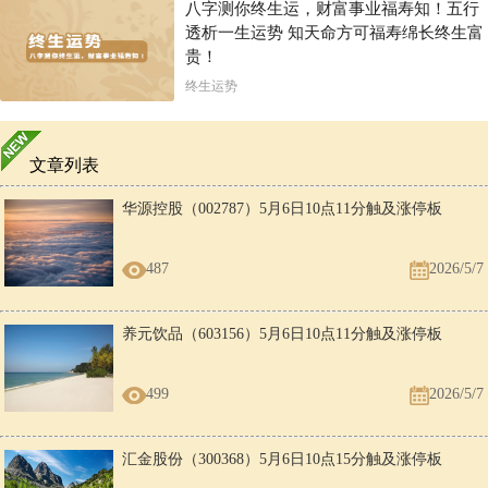
八字测你终生运，财富事业福寿知！五行
透析一生运势 知天命方可福寿绵长终生富
贵！
终生运势
文章列表
华源控股（002787）5月6日10点11分触及涨停板
487
2026/5/7
养元饮品（603156）5月6日10点11分触及涨停板
499
2026/5/7
汇金股份（300368）5月6日10点15分触及涨停板