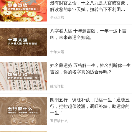
最有财官之命，十之八九是大官或富豪，
解读您的事业天赋，扭转当下不利困
局！！
事业运势
八字看大运 十年测吉凶，十年一运卜吉
凶，未来命运全知晓。
十年大运
姓名藏运势 五格解一生，姓名判断你一生
吉凶，你的名字真的适合你吗？
姓名详批
阴阳五行，调旺补缺，助运一生！通晓五
行，把控起伏波澜，调旺补缺，助运你的
一生！
五行缺什么