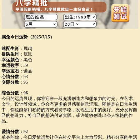
属兔今日运势（2025/7/15）
速配生肖
：属鸡
提防生肖
：属鼠
幸运颜色
：黑色
幸运数字
：39
幸运宝石
：紫晶
心情分数
：93
交际分数
：95
综合分数：96
今日的运势展现，你将迎来一段充满创造力和想象力的时光。在艺术、
文学、设计等领域，你会有更多的灵感和创意涌现。即使是在日常生活
中，你也能够用独特的方式看待事物，发现生活中的美好。充分发挥自
己的创造力，将自己的想法付诸实践，或许能够创造出令人惊艳的作
品。
爱情分数：92
单身的你，今日爱情运势让你在社交平台上大放异彩。精心分享的生活