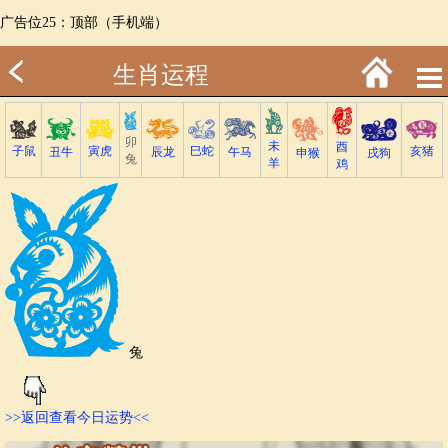
广告位25：顶部（手机端）
生肖运程
卯
未
酉
子鼠
巳蛇
寅虎
亥猪
丑牛
午马
辰龙
戌狗
申猴
兔
羊
鸡
兔
>>返回查看今日运势<<