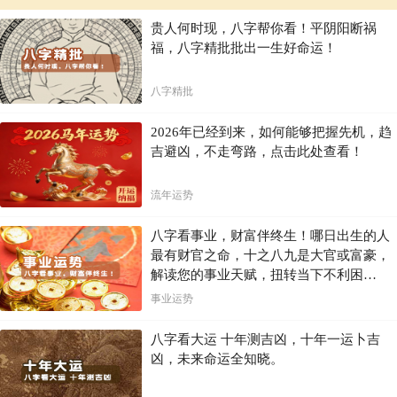
贵人何时现，八字帮你看！平阴阳断祸
福，八字精批批出一生好命运！
八字精批
2026年已经到来，如何能够把握先机，趋
吉避凶，不走弯路，点击此处查看！
流年运势
八字看事业，财富伴终生！哪日出生的人
最有财官之命，十之八九是大官或富豪，
解读您的事业天赋，扭转当下不利困
局！！
事业运势
八字看大运 十年测吉凶，十年一运卜吉
凶，未来命运全知晓。