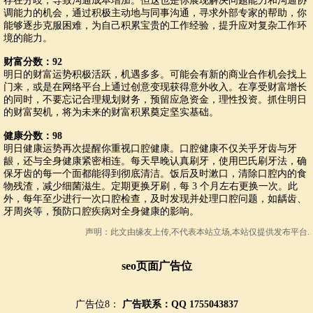
存在分歧，导致沟通成本增加。但这也是你展现解决问题能力和沟通协
调能力的机会，通过积极主动地与同事沟通，寻求外部专家的帮助，你
能够逐步克服困难，为自己积累宝贵的工作经验，提升应对复杂工作环
境的能力。
财富分数：92
明日的财富运势积极活跃，机遇多多。可能会有新的商业合作机会找上
门来，或是在网络平台上通过创意变现获得意外收入。在享受财富增长
的同时，不要忘记合理规划财务，预留应急资金，理性投资。抓住明日
的财富契机，将为未来的财富积累奠定坚实基础。
健康分数：98
明日健康运势再次提醒你重视口腔健康。口腔健康不仅关乎牙齿与牙
龈，还与全身健康紧密相连。每天早晚认真刷牙，使用巴氏刷牙法，确
保牙齿的每一个面都能得到彻底清洁。饭后及时漱口，清除口腔内的食
物残渣，减少细菌滋生。定期更换牙刷，每 3 个月左右更换一次。此
外，每年至少进行一次口腔检查，及时发现并处理口腔问题，如龋齿、
牙周炎等，预防口腔疾病对全身健康的影响。
声明：此文由
缘友
上传,不代表本站立场,本站仅提供发布平台.
seo页面广告位
广告位8：
广告联系：QQ 1755043837