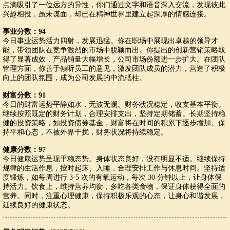
点滴吸引了一位远方的异性，你们通过文字和语音深入交流，发现彼此
兴趣相投，虽未谋面，却已在精神世界里建立起深厚的情感连接。
事业分数：94
今日事业运势活力四射，发展迅猛。你在职场中展现出卓越的领导才
能，带领团队在竞争激烈的市场中脱颖而出。你提出的创新营销策略取
得了显著成效，产品销量大幅增长，公司市场份额进一步扩大。在团队
管理方面，你善于倾听员工的意见，激发团队成员的潜力，营造了积极
向上的团队氛围，成为公司发展的中流砥柱。
财富分数：91
今日的财富运势平静如水，无波无澜。财务状况稳定，收支基本平衡。
继续按照既定的财务计划，合理安排支出，坚持定期储蓄。长期坚持稳
健的投资策略，如投资债券基金，财富将在时间的积累下逐步增加。保
持平和心态，不被外界干扰，财务状况将持续稳定。
健康分数：97
今日健康运势呈现平稳态势。身体状态良好，没有明显不适。继续保持
规律的生活作息，按时起床、入睡，合理安排工作与休息时间。坚持适
度锻炼，如每周进行 3-5 次的有氧运动，每次 30 分钟以上，让身体保
持活力。饮食上，维持营养均衡，多吃各类食物，保证身体获得全面的
营养。同时，注重心理健康，保持积极乐观的心态，让身心和谐发展，
延续良好的健康状态。