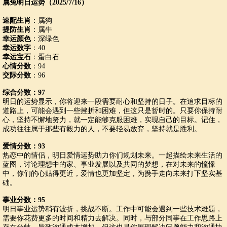
属兔明日运势（2025/7/16）
速配生肖
：属狗
提防生肖
：属牛
幸运颜色
：深绿色
幸运数字
：40
幸运宝石
：蛋白石
心情分数
：94
交际分数
：96
综合分数：97
明日的运势显示，你将迎来一段需要耐心和坚持的日子。在追求目标的
道路上，可能会遇到一些挫折和困难，但这只是暂时的。只要你保持耐
心，坚持不懈地努力，就一定能够克服困难，实现自己的目标。记住，
成功往往属于那些有毅力的人，不要轻易放弃，坚持就是胜利。
爱情分数：93
热恋中的情侣，明日爱情运势助力你们规划未来。一起描绘未来生活的
蓝图，讨论理想中的家、事业发展以及共同的梦想，在对未来的憧憬
中，你们的心贴得更近，爱情也更加坚定，为携手走向未来打下坚实基
础。
事业分数：95
明日事业运势稍有波折，挑战不断。工作中可能会遇到一些技术难题，
需要你花费更多的时间和精力去解决。同时，与部分同事在工作思路上