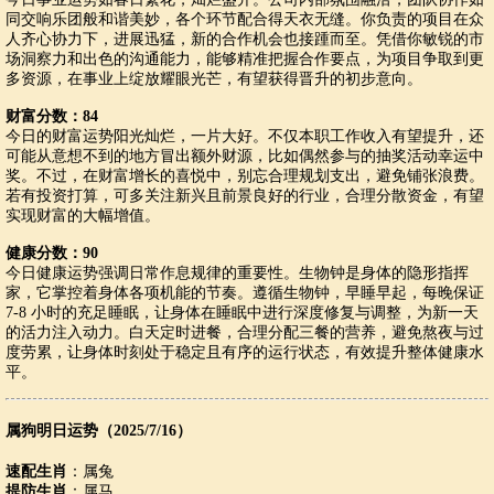
同交响乐团般和谐美妙，各个环节配合得天衣无缝。你负责的项目在众
人齐心协力下，进展迅猛，新的合作机会也接踵而至。凭借你敏锐的市
场洞察力和出色的沟通能力，能够精准把握合作要点，为项目争取到更
多资源，在事业上绽放耀眼光芒，有望获得晋升的初步意向。
财富分数：84
今日的财富运势阳光灿烂，一片大好。不仅本职工作收入有望提升，还
可能从意想不到的地方冒出额外财源，比如偶然参与的抽奖活动幸运中
奖。不过，在财富增长的喜悦中，别忘合理规划支出，避免铺张浪费。
若有投资打算，可多关注新兴且前景良好的行业，合理分散资金，有望
实现财富的大幅增值。
健康分数：90
今日健康运势强调日常作息规律的重要性。生物钟是身体的隐形指挥
家，它掌控着身体各项机能的节奏。遵循生物钟，早睡早起，每晚保证
7-8 小时的充足睡眠，让身体在睡眠中进行深度修复与调整，为新一天
的活力注入动力。白天定时进餐，合理分配三餐的营养，避免熬夜与过
度劳累，让身体时刻处于稳定且有序的运行状态，有效提升整体健康水
平。
属狗明日运势（2025/7/16）
速配生肖
：属兔
提防生肖
：属马