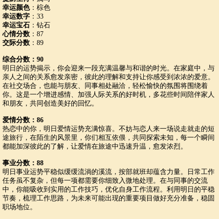
幸运颜色
：棕色
幸运数字
：33
幸运宝石
：钻石
心情分数
：87
交际分数
：89
综合分数：90
明日的运势揭示，你会迎来一段充满温馨与和谐的时光。在家庭中，与
亲人之间的关系愈发亲密，彼此的理解和支持让你感受到浓浓的爱意。
在社交场合，也能与朋友、同事相处融洽，轻松愉快的氛围将围绕着
你。这是一个增进感情、加强人际关系的好时机，多花些时间陪伴家人
和朋友，共同创造美好的回忆。
爱情分数：86
热恋中的你，明日爱情运势充满惊喜。不妨与恋人来一场说走就走的短
途旅行，在陌生的风景里，你们相互依偎，共同探索未知，每一个瞬间
都能加深彼此的了解，让爱情在旅途中迅速升温，愈发浓烈。
事业分数：88
明日事业运势平稳似缓缓流淌的溪流，按部就班却蕴含力量。日常工作
任务虽不复杂，但每一项都需要你细致入微地处理。在与同事的交流
中，你能吸收到实用的工作技巧，优化自身工作流程。利用明日的平稳
节奏，梳理工作思路，为未来可能出现的重要项目做好充分准备，稳固
职场地位。