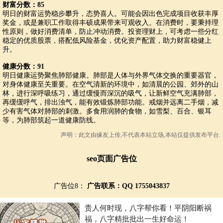
财富分数：85
明日的财富运势稳步攀升，态势喜人。可能会因出色完成项目收获丰厚
奖金，或是兼职工作取得丰硕成果带来可观收入。在消费时，要秉持理
性原则，做好消费清单，防止冲动消费。投资理财上，可考虑一些分红
稳定的优质股票，搭配低风险基金，优化资产配置，助力财富稳健上
升。
健康分数：91
明日健康运势聚焦肺部健康。肺部是人体与外界气体交换的重要器官，
对身体健康至关重要。在空气清新的环境中，如清晨的公园、郊外的山
林，进行深呼吸练习，通过缓慢而深沉的吸气，让新鲜空气充满肺部，
再缓缓呼气，排出浊气，能有效锻炼肺部功能。戒烟并远离二手烟，减
少有害气体对肺部的刺激。多食用润肺的食物，如雪梨、百合、银耳
等，为肺部筑起一道健康防线。
声明：此文由
缘友
上传,不代表本站立场,本站仅提供发布平台.
seo页面广告位
广告位8：
广告联系：QQ 1755043837
贵人何时现，八字帮你看！平阴阳断祸
福，八字精批批出一生好命运！