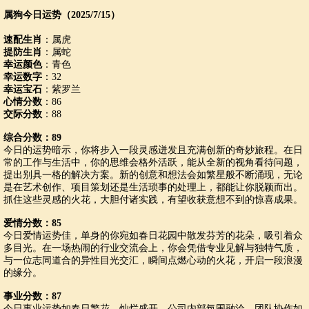
属狗今日运势（2025/7/15）
速配生肖
：属虎
提防生肖
：属蛇
幸运颜色
：青色
幸运数字
：32
幸运宝石
：紫罗兰
心情分数
：86
交际分数
：88
综合分数：89
今日的运势暗示，你将步入一段灵感迸发且充满创新的奇妙旅程。在日
常的工作与生活中，你的思维会格外活跃，能从全新的视角看待问题，
提出别具一格的解决方案。新的创意和想法会如繁星般不断涌现，无论
是在艺术创作、项目策划还是生活琐事的处理上，都能让你脱颖而出。
抓住这些灵感的火花，大胆付诸实践，有望收获意想不到的惊喜成果。
爱情分数：85
今日爱情运势佳，单身的你宛如春日花园中散发芬芳的花朵，吸引着众
多目光。在一场热闹的行业交流会上，你会凭借专业见解与独特气质，
与一位志同道合的异性目光交汇，瞬间点燃心动的火花，开启一段浪漫
的缘分。
事业分数：87
今日事业运势如春日繁花，灿烂盛开。公司内部氛围融洽，团队协作如