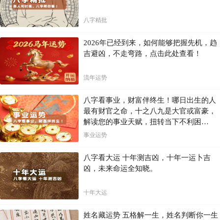
八字精批
2026年已经到来，如何能够把握先机，趋
吉避凶，不走弯路，点击此处查看！
流年运势
八字看事业，财富伴终生！哪日出生的人
最有财官之命，十之八九是大官或富豪，
解读您的事业天赋，扭转当下不利困
局！！
事业运势
八字看大运 十年测吉凶，十年一运卜吉
凶，未来命运全知晓。
十年大运
姓名藏运势 五格解一生，姓名判断你一生