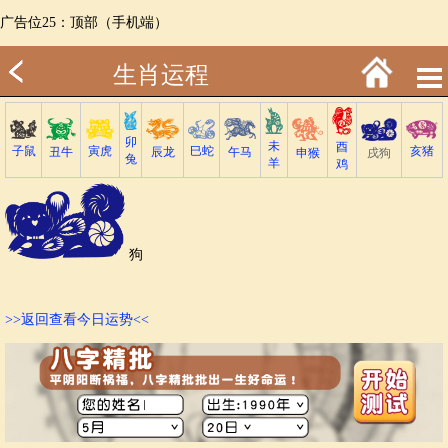
广告位25：顶部（手机端）
生肖运程
卯
未
酉
子鼠
巳蛇
寅虎
亥猪
丑牛
午马
辰龙
戌狗
申猴
兔
羊
鸡
狗
>>返回查看今日运势<<