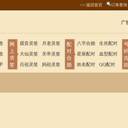
<<<返回首页
订单查询
广
数
观音灵签
月老灵签
八字合婚
生肖配对
网
配
上
对
数
大仙灵签
关帝灵签
星座配对
血型配对
求
合
甲
签
吕祖灵签
妈祖灵签
婚
姓名配对
QQ配对