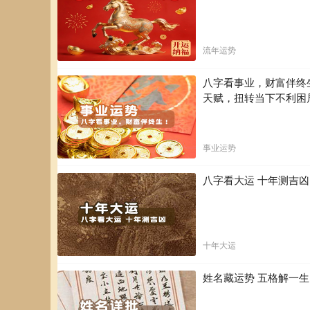
流年运势
八字看事业，财富伴终
天赋，扭转当下不利困
事业运势
八字看大运 十年测吉
十年大运
姓名藏运势 五格解一