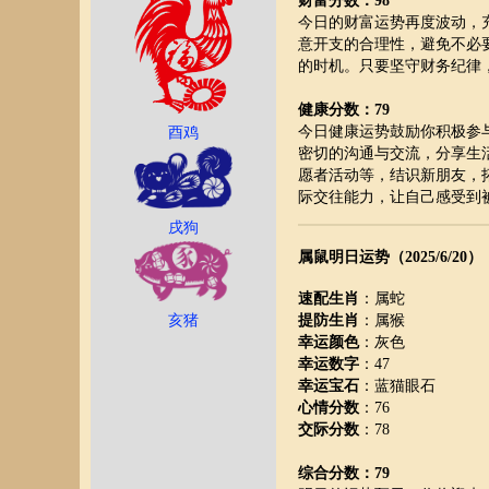
财富分数：98
今日的财富运势再度波动，
意开支的合理性，避免不必
的时机。只要坚守财务纪律
健康分数：79
今日健康运势鼓励你积极参
酉鸡
密切的沟通与交流，分享生
愿者活动等，结识新朋友，
际交往能力，让自己感受到
戌狗
属鼠明日运势（2025/6/20）
速配生肖
：属蛇
亥猪
提防生肖
：属猴
幸运颜色
：灰色
幸运数字
：47
幸运宝石
：蓝猫眼石
心情分数
：76
交际分数
：78
综合分数：79