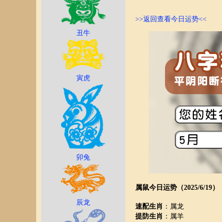
>>返回查看今日运势<<
丑牛
寅虎
卯兔
属鼠今日运势（2025/6/19）
辰龙
速配生肖
：属龙
提防生肖
：属羊