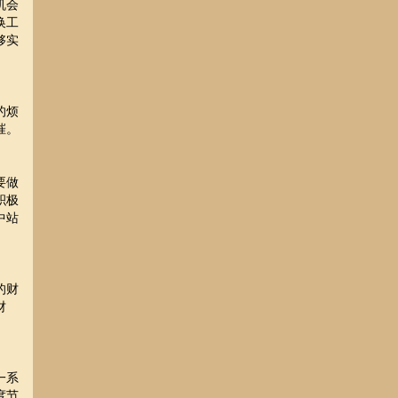
机会
换工
够实
的烦
摧。
要做
积极
中站
的财
财
一系
度节