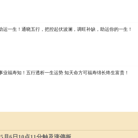
助运一生！通晓五行，把控起伏波澜，调旺补缺，助运你的一生！
事业福寿知！五行透析一生运势 知天命方可福寿绵长终生富贵！
）5月6日10点11分触及涨停板