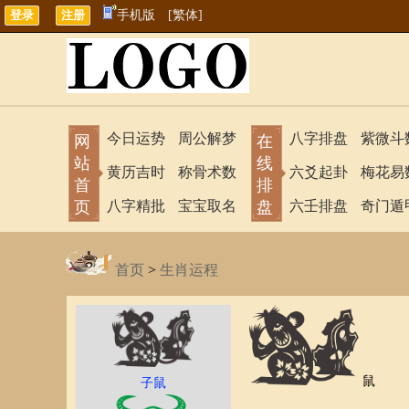
手机版
[繁体]
今日运势
周公解梦
八字排盘
紫微斗
网
在
站
线
黄历吉时
称骨术数
六爻起卦
梅花易
首
排
页
八字精批
宝宝取名
盘
六壬排盘
奇门遁
首页
>
生肖运程
鼠
子鼠