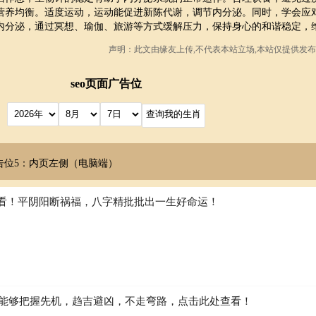
营养均衡。适度运动，运动能促进新陈代谢，调节内分泌。同时，学会应
内分泌，通过冥想、瑜伽、旅游等方式缓解压力，保持身心的和谐稳定，
声明：此文由
缘友
上传,不代表本站立场,本站仅提供发布
seo页面广告位
告位5：内页左侧（电脑端）
看！平阴阳断祸福，八字精批批出一生好命运！
如何能够把握先机，趋吉避凶，不走弯路，点击此处查看！