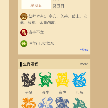
星期五
癸丑日
祭拜 祭祀、塞穴、入殓、破土、安
葬、移柩、余事勿取、
诸事不宜
冲羊(丁未)煞东
+More
▌生肖运程
more
子鼠
丑牛
寅虎
卯兔