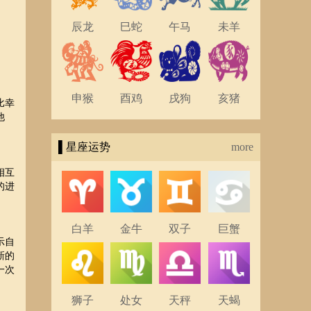
辰龙
巳蛇
午马
未羊
申猴
酉鸡
戌狗
亥猪
比幸
他
▌星座运势
more
相互
的进
白羊
金牛
双子
巨蟹
示自
新的
一次
狮子
处女
天秤
天蝎