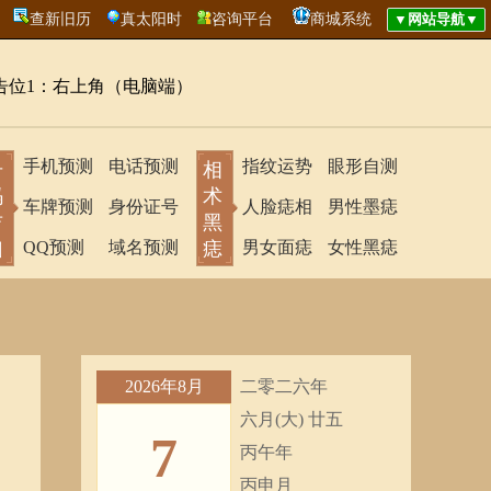
查新旧历
真太阳时
咨询平台
商城系统
告位1：右上角（电脑端）
手机预测
电话预测
指纹运势
眼形自测
号
相
码
术
车牌预测
身份证号
人脸痣相
男性墨痣
吉
黑
凶
QQ预测
域名预测
痣
男女面痣
女性黑痣
2026年8月
二零二六年
六月(大) 廿五
7
丙午年
丙申月