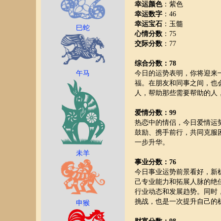
幸运颜色
：紫色
幸运数字
：46
幸运宝石
：玉髓
巳蛇
心情分数
：75
交际分数
：77
综合分数：78
午马
今日的运势表明，你将迎来
福。在朋友和同事之间，也
人，帮助那些需要帮助的人
爱情分数：99
热恋中的情侣，今日爱情运
鼓励、携手前行，共同克服
一步升华。
未羊
事业分数：76
今日事业运势前景看好，新
己专业能力和拓展人脉的绝
行业动态和发展趋势。同时
挑战，也是一次提升自己的
申猴