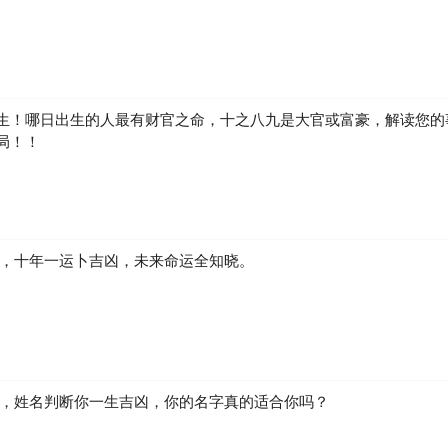
生！哪日出生的人最有财官之命，十之八九是大官或富豪，解读您的
局！！
凶，十年一运卜吉凶，未来命运全知晓。
生，姓名判断你一生吉凶，你的名字真的适合你吗？