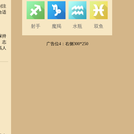
别注
合适
射手
魔羯
水瓶
双鱼
保持
、志
广告位4：右侧300*250
高人