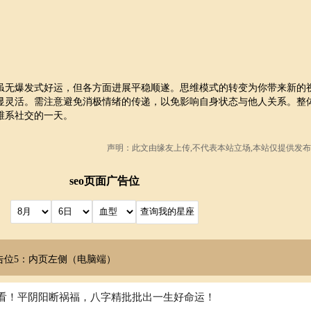
虽无爆发式好运，但各方面进展平稳顺遂。思维模式的转变为你带来新的
显灵活。需注意避免消极情绪的传递，以免影响自身状态与他人关系。整
维系社交的一天。
声明：此文由
缘友
上传,不代表本站立场,本站仅提供发布
seo页面广告位
告位5：内页左侧（电脑端）
看！平阴阳断祸福，八字精批批出一生好命运！