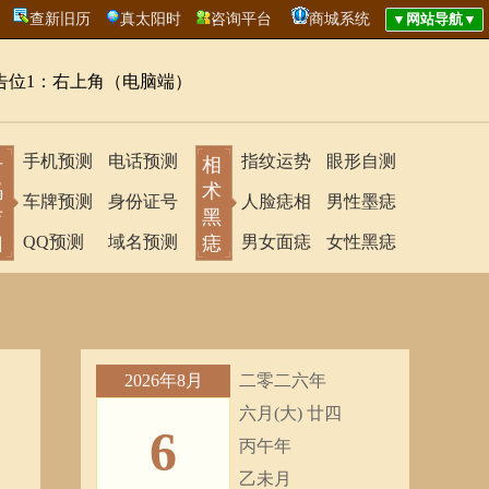
查新旧历
真太阳时
咨询平台
商城系统
告位1：右上角（电脑端）
手机预测
电话预测
指纹运势
眼形自测
号
相
码
术
车牌预测
身份证号
人脸痣相
男性墨痣
吉
黑
凶
QQ预测
域名预测
痣
男女面痣
女性黑痣
2026年8月
二零二六年
六月(大) 廿四
6
丙午年
乙未月