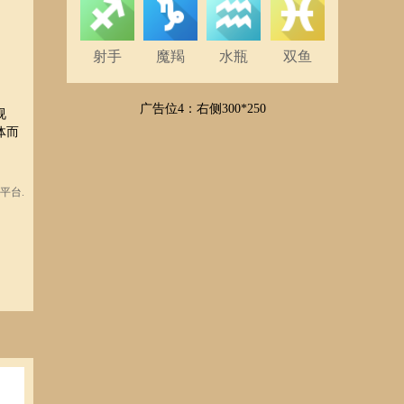
射手
魔羯
水瓶
双鱼
广告位4：右侧300*250
视
体而
平台.