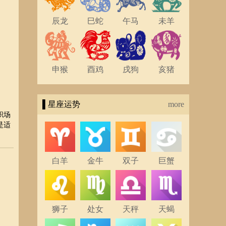
辰龙
巳蛇
午马
未羊
申猴
酉鸡
戌狗
亥猪
▌星座运势
more
职场
是适
白羊
金牛
双子
巨蟹
狮子
处女
天秤
天蝎