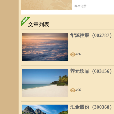
终生运势
文章列表
华源控股（002787
486
养元饮品（603156
496
汇金股份（300368