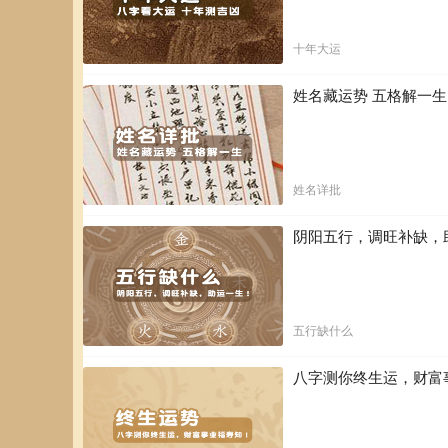
十年大运
姓名藏运势 五格解一
姓名详批
阴阳五行，调旺补缺，
五行缺什么
八字测你终生运，财富