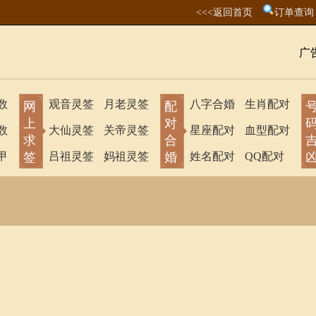
<<<返回首页
订单查询
广
数
观音灵签
月老灵签
八字合婚
生肖配对
网
配
上
对
数
大仙灵签
关帝灵签
星座配对
血型配对
求
合
甲
签
吕祖灵签
妈祖灵签
婚
姓名配对
QQ配对