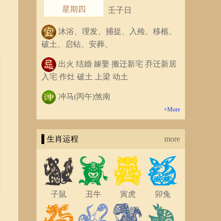
星期四
壬子日
沐浴、理发、捕捉、入殓、移柩、
破土、启钻、安葬、
出火 结婚 嫁娶 搬迁新宅 乔迁新居
入宅 作灶 破土 上梁 动土
冲马(丙午)煞南
+More
▌生肖运程
more
子鼠
丑牛
寅虎
卯兔