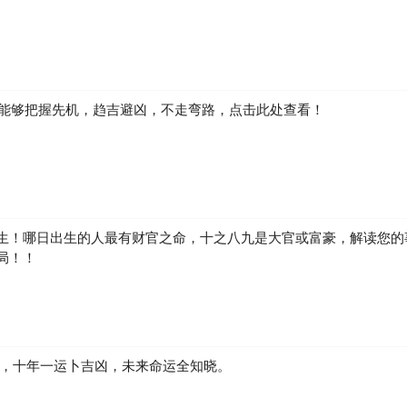
如何能够把握先机，趋吉避凶，不走弯路，点击此处查看！
生！哪日出生的人最有财官之命，十之八九是大官或富豪，解读您的
局！！
凶，十年一运卜吉凶，未来命运全知晓。