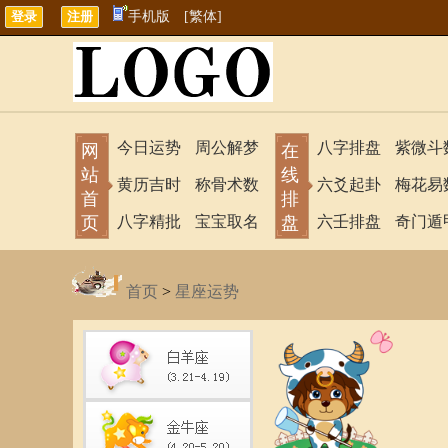
手机版
[繁体]
今日运势
周公解梦
八字排盘
紫微斗
网
在
站
线
黄历吉时
称骨术数
六爻起卦
梅花易
首
排
页
八字精批
宝宝取名
盘
六壬排盘
奇门遁
首页
>
星座运势