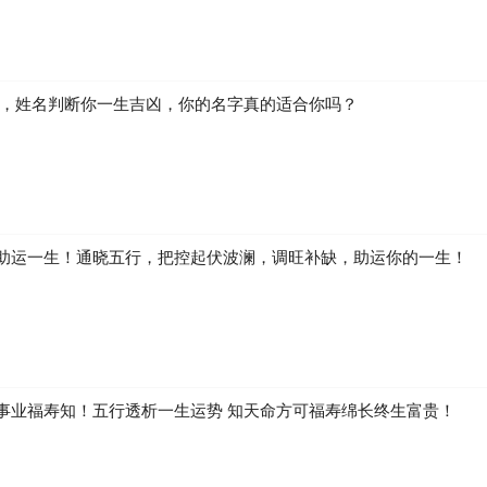
生，姓名判断你一生吉凶，你的名字真的适合你吗？
助运一生！通晓五行，把控起伏波澜，调旺补缺，助运你的一生！
事业福寿知！五行透析一生运势 知天命方可福寿绵长终生富贵！