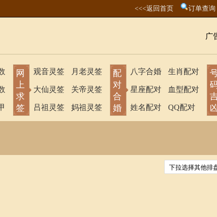
<<<返回首页
订单查询
广
数
观音灵签
月老灵签
八字合婚
生肖配对
网
配
上
对
数
大仙灵签
关帝灵签
星座配对
血型配对
求
合
甲
签
吕祖灵签
妈祖灵签
婚
姓名配对
QQ配对