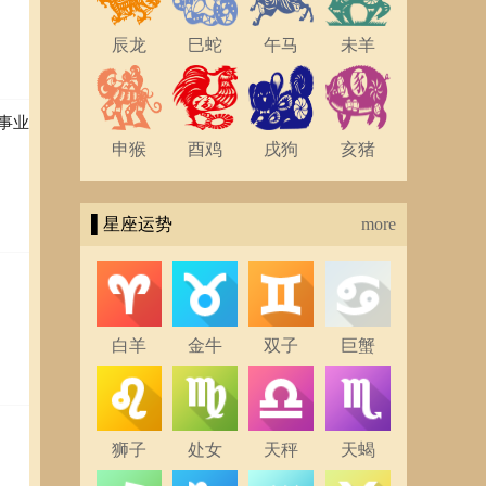
辰龙
巳蛇
午马
未羊
事业
申猴
酉鸡
戌狗
亥猪
▌星座运势
more
白羊
金牛
双子
巨蟹
狮子
处女
天秤
天蝎