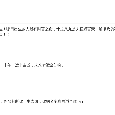
生！哪日出生的人最有财官之命，十之八九是大官或富豪，解读您的
局！！
凶，十年一运卜吉凶，未来命运全知晓。
生，姓名判断你一生吉凶，你的名字真的适合你吗？