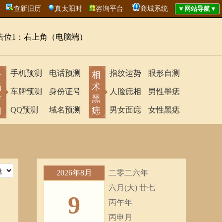
查新旧历
真太阳时
咨询平台
商城系统
告位1：右上角（电脑端）
手机预测
电话预测
指纹运势
眼形自测
号
相
码
术
车牌预测
身份证号
人脸痣相
男性墨痣
吉
黑
凶
QQ预测
域名预测
痣
男女面痣
女性黑痣
2026年8月
二零二六年
六月(大) 廿七
9
丙午年
丙申月