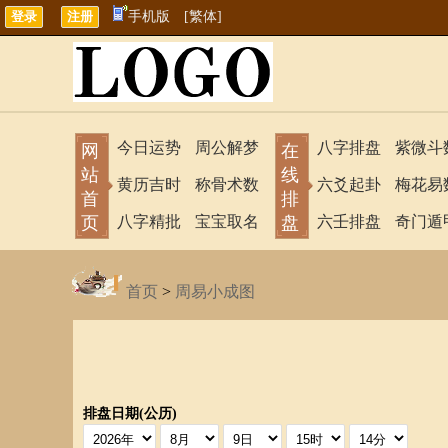
手机版
[繁体]
今日运势
周公解梦
八字排盘
紫微斗
网
在
站
线
黄历吉时
称骨术数
六爻起卦
梅花易
首
排
页
八字精批
宝宝取名
盘
六壬排盘
奇门遁
首页
>
周易小成图
排盘日期(公历)