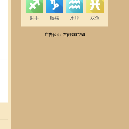
射手
魔羯
水瓶
双鱼
广告位4：右侧300*250