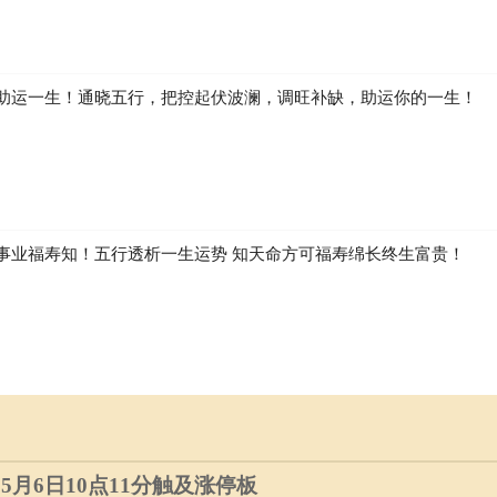
助运一生！通晓五行，把控起伏波澜，调旺补缺，助运你的一生！
事业福寿知！五行透析一生运势 知天命方可福寿绵长终生富贵！
）5月6日10点11分触及涨停板