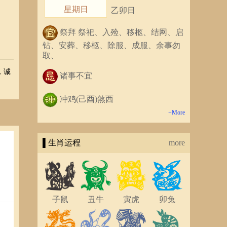
星期日
乙卯日
祭拜 祭祀、入殓、移柩、结网、启
钻、安葬、移柩、除服、成服、余事勿
取、
，诚
诸事不宜
冲鸡(己酉)煞西
+More
▌生肖运程
more
子鼠
丑牛
寅虎
卯兔