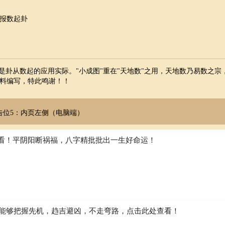
报数起卦
是卦从数起的应用实际。"小成图"重在"天地数"之用，天地数乃易数之宗
料编写，特此鸣谢！！
告位5：内页左侧（电脑端）
看！平阴阳断祸福，八字精批批出一生好命运！
如何能够把握先机，趋吉避凶，不走弯路，点击此处查看！