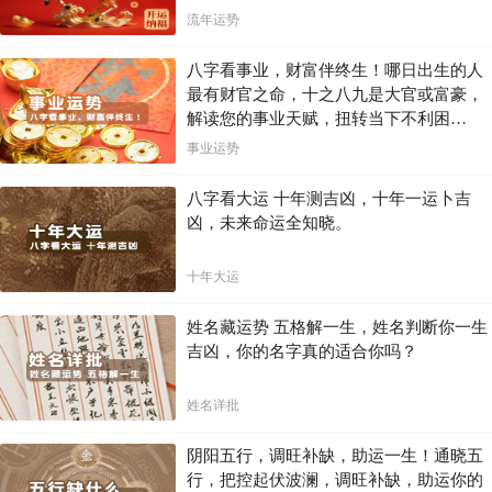
流年运势
声明：此文由
缘友
上传,不代表本站立场,本站仅提供发布平台.
八字看事业，财富伴终生！哪日出生的人
※ 生肖龙的婚配宜忌
最有财官之命，十之八九是大官或富豪，
解读您的事业天赋，扭转当下不利困
鼠、猴、鸡
，
缔结良缘，勤俭发家，日见昌盛，富贵成
局！！
属龙宜配
事业运势
为大吉
功，子孙继世。
属龙
忌配
戌狗 卯兔
不能和睦终世，破坏离别，不得心安。
八字看大运 十年测吉凶，十年一运卜吉
1、辰龙与酉鸡六合，因此最宜找个属鸡的对象，此乃上上
凶，未来命运全知晓。
等婚配
2、其次是与申猴子鼠三合，故也宜找个属猴属鼠的，此乃
上等婚配
十年大运
三合六合
3、辰龙与戌狗相冲，因此最忌找属狗的，此乃下下等婚配
相冲相克
4、辰龙与卯兔又有相害的成分，故也不宜找属兔的，此乃
姓名藏运势 五格解一生，姓名判断你一生
中下等婚配
吉凶，你的名字真的适合你吗？
5、有时也讲辰辰自刑，故也要注意避免同属相的，此乃中
下等婚配
姓名详批
※ 属龙的生肖配对表
阴阳五行，调旺补缺，助运一生！通晓五
女
男
这种配对比较理想。你最善解人意，并懂得如何尊敬他人，能
行，把控起伏波澜，调旺补缺，助运你的
龙
鼠
够满足她的虚荣心。