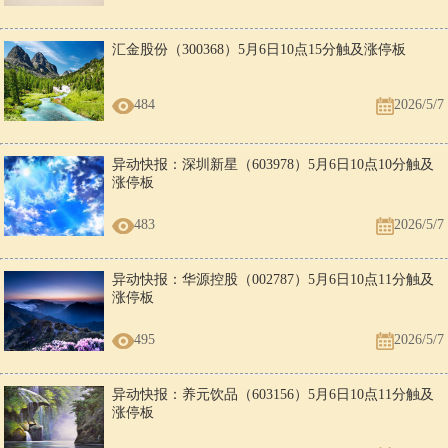
女
男
可结为连理，但最好不要每天在一起，因为他会产生厌倦。
龙
蛇
汇金股份（300368）5月6日10点15分触及涨停板
男
女
美丽的情爱却带有短暂性，一切都会按梦想顺利进行，但难以
龙
马
持久。
484
2026/5/7
女
男
婚姻不太理想，她需丈夫不断的关注，而你却过分以自我为中
龙
马
心，往往忽略了这一点。
男
女
异动快报：深圳新星（603978）5月6日10点10分触及
虽然配对不利于你的事业，但感情上却十分融洽。
龙
羊
涨停板
女
男
婚爱难以投契，你满足不了他的虚荣心，而导致烦恼产生。
龙
羊
483
2026/5/7
男
女
绝世良缘。她能给你有用的意见，有助于改正过分自信的缺
龙
猴
点。
异动快报：华源控股（002787）5月6日10点11分触及
女
男
涨停板
可共同相处。当你有外遇时，你也不会让她知道。
龙
猴
男
女
可结为夫妇，不过她带有相当的功利性，会有红杏出墙的预
495
2026/5/7
龙
鸡
谋。
女
男
可以协调，但你比较注重她的事业与地位，因为你要用她来炫
异动快报：养元饮品（603156）5月6日10点11分触及
龙
鸡
耀自己。
涨停板
男
女
家庭生活并不协调，因她会刺激你的骄傲心理，所以双方并不
龙
狗
快乐。