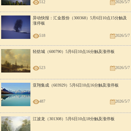
512
2026/5/7
女
男
相处有阻碍。你不会盲目的崇拜别人，时常觉得有更重要的事
龙
狗
要做。
异动快报：汇金股份（300368）5月6日10点15分触及
男
女
十分融洽，你能在她那儿得到关心和安慰。
涨停板
龙
猪
女
男
518
2026/5/7
可生活在一起，但她太外向，你要懂得忍受。
龙
猪
轻纺城（600790）5月6日10点16分触及涨停板
523
2026/5/7
亚翔集成（603929）5月6日10点16分触及涨停板
487
2026/5/7
江波龙（301308）5月6日10点18分触及涨停板