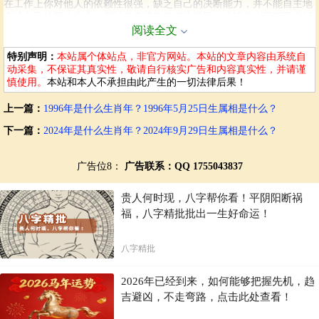
在工作上你对他人的依赖性很强，缺乏自己的决断能力，并不能自主地
安排自己的工作内容，所以做事情常常虎头蛇尾，临近截止日期再来赶
进度，这种做事方法是需要改变的，不然容易一事无成，也给团队伙伴
阅读全文
留下不好的印象。
特别声明：
本站属个体站点，非官方网站。本站的文章内容由系统自
9
开运数字
动采集，不保证其真实性，敬请自行核实广告和内容真实性，并请谨
开运颜色
米白色
慎使用。
本站和本人不承担由此产生的一切法律后果！
开运饰品
银耳环
上一篇：
1996年是什么生肖年？1996年5月25日生属相是什么？
开运方向
西南方向
生肖贵人
鸡
下一篇：
2024年是什么生肖年？2024年9月29日生属相是什么？
属龙今年多大了
广告位8：
广告联系：QQ 1755043837
出生年份
周岁
虚岁
1952年
72岁
73岁
贵人何时现，八字帮你看！平阴阳断祸
1964年
60岁
61岁
福，八字精批批出一生好命运！
1976年
48岁
49岁
八字精批
1988年
36岁
37岁
2000年
24岁
25岁
2026年已经到来，如何能够把握先机，趋
2012年
12岁
13岁
吉避凶，不走弯路，点击此处查看！
2024年
0岁
1岁