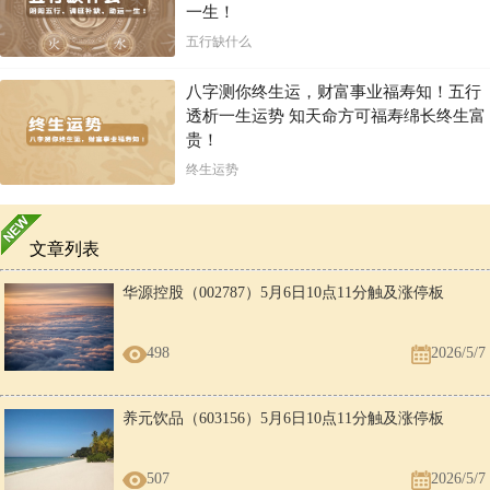
一生！
男
女
美满的婚姻。她对你的事业有很大帮助，也因你的成就而感到
龙
鼠
满足。
五行缺什么
女
男
婚姻带有很大的不稳定性，他生性爱炫耀自己，你自然不能完
龙
牛
全认同。
八字测你终生运，财富事业福寿知！五行
透析一生运势 知天命方可福寿绵长终生富
男
女
你不会感到她的爱情温馨，而偷偷的向外发展去。
龙
牛
贵！
女
男
美满的婚姻，你和她都有坚强的性格，结为连理，能并肩共
终生运势
龙
虎
进，特别是她对你的事业是很有帮助的。
男
女
婚姻较为幸福，长期生活或许会出现不协调，但她对此表示理
龙
虎
解，而你的忠告最终会被她接受。
文章列表
女
男
可以结成连理，但她要作出一些牺牲，勤俭持家，不能产生厌
龙
兔
烦情绪。
华源控股（002787）5月6日10点11分触及涨停板
男
女
是一段幸福的婚姻。她有很强的社交能力，和精明的办事手
龙
兔
段，可以祢补你的不足，能帮助丈夫发展他的事业。
498
2026/5/7
男
女
最好是分手，两人都太虚妄，相处久了，难免会争吵，烦恼由
龙
龙
此产生。
女
男
养元饮品（603156）5月6日10点11分触及涨停板
不太适合，两人在一起容易引起冲突。
龙
龙
男
女
最佳的搭配，你会因妻子的美丽而骄傲，不过她的打扮并非为
507
2026/5/7
龙
蛇
了丈夫。