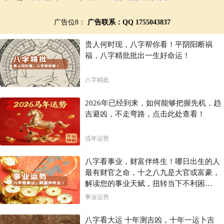
广告位8：
广告联系：QQ 1755043837
贵人何时现，八字帮你看！平阴阳断祸
福，八字精批批出一生好命运！
八字精批
2026年已经到来，如何能够把握先机，趋
吉避凶，不走弯路，点击此处查看！
流年运势
八字看事业，财富伴终生！哪日出生的人
最有财官之命，十之八九是大官或富豪，
解读您的事业天赋，扭转当下不利困
局！！
事业运势
八字看大运 十年测吉凶，十年一运卜吉