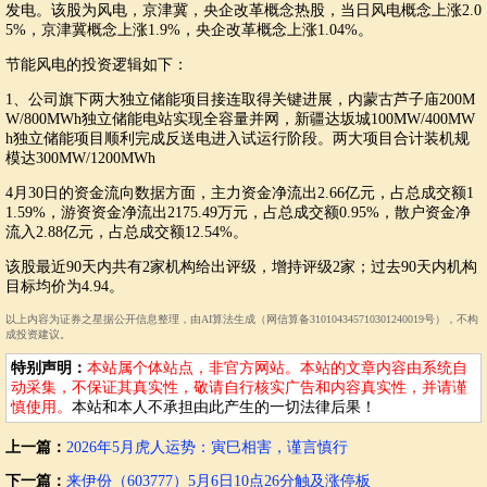
发电。该股为风电，京津冀，央企改革概念热股，当日风电概念上涨2.0
5%，京津冀概念上涨1.9%，央企改革概念上涨1.04%。
节能风电的投资逻辑如下：
1、公司旗下两大独立储能项目接连取得关键进展，内蒙古芦子庙200M
W/800MWh独立储能电站实现全容量并网，新疆达坂城100MW/400MW
h独立储能项目顺利完成反送电进入试运行阶段。两大项目合计装机规
模达300MW/1200MWh
4月30日的资金流向数据方面，主力资金净流出2.66亿元，占总成交额1
1.59%，游资资金净流出2175.49万元，占总成交额0.95%，散户资金净
流入2.88亿元，占总成交额12.54%。
该股最近90天内共有2家机构给出评级，增持评级2家；过去90天内机构
目标均价为4.94。
以上内容为证券之星据公开信息整理，由AI算法生成（网信算备310104345710301240019号），不构
成投资建议。
特别声明：
本站属个体站点，非官方网站。本站的文章内容由系统自
动采集，不保证其真实性，敬请自行核实广告和内容真实性，并请谨
慎使用。
本站和本人不承担由此产生的一切法律后果！
上一篇：
2026年5月虎人运势：寅巳相害，谨言慎行
下一篇：
来伊份（603777）5月6日10点26分触及涨停板