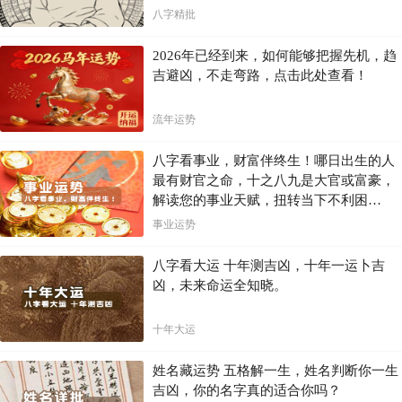
八字精批
2026年已经到来，如何能够把握先机，趋
吉避凶，不走弯路，点击此处查看！
流年运势
八字看事业，财富伴终生！哪日出生的人
最有财官之命，十之八九是大官或富豪，
解读您的事业天赋，扭转当下不利困
局！！
事业运势
八字看大运 十年测吉凶，十年一运卜吉
凶，未来命运全知晓。
十年大运
姓名藏运势 五格解一生，姓名判断你一生
吉凶，你的名字真的适合你吗？