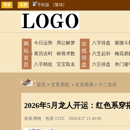
手机版
[繁体]
今日运势
周公解梦
八字排盘
紫微斗
网
在
站
线
黄历吉时
称骨术数
六爻起卦
梅花易
首
排
页
八字精批
宝宝取名
盘
六壬排盘
奇门遁
首页
>
文章系统
﹥
生肖星座
﹥
十二生肖
2026年5月龙人开运：红色系穿
来源:网络 热度:153℃ 2026/4/27 21:49:08