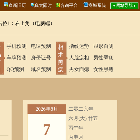
查新旧历
真太阳时
咨询平台
商城系统
告位1：右上角（电脑端）
手机预测
电话预测
指纹运势
眼形自测
号
相
码
术
车牌预测
身份证号
人脸痣相
男性墨痣
吉
黑
凶
QQ预测
域名预测
痣
男女面痣
女性黑痣
2026年8月
二零二六年
六月(大) 廿五
7
丙午年
丙申月