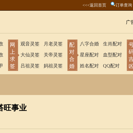
<<<返回首页
订单查询
广
数
观音灵签
月老灵签
八字合婚
生肖配对
网
配
上
对
数
大仙灵签
关帝灵签
星座配对
血型配对
求
合
甲
签
吕祖灵签
妈祖灵签
婚
姓名配对
QQ配对
搭旺事业