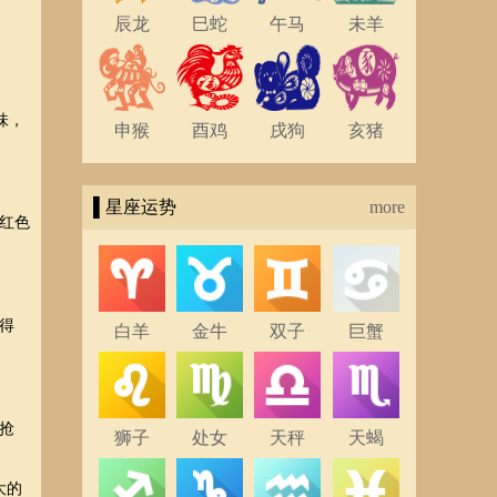
辰龙
巳蛇
午马
未羊
味，
申猴
酉鸡
戌狗
亥猪
▌星座运势
more
红色
得
白羊
金牛
双子
巨蟹
抢
狮子
处女
天秤
天蝎
大的