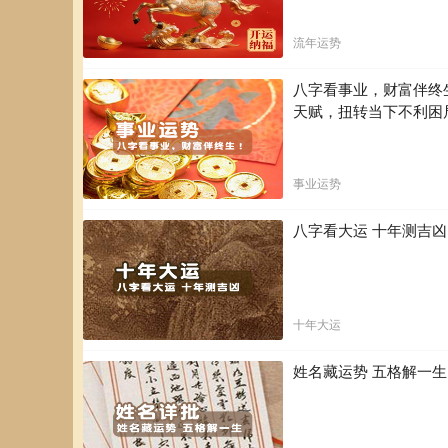
流年运势
八字看事业，财富伴终
天赋，扭转当下不利困
事业运势
八字看大运 十年测吉
十年大运
姓名藏运势 五格解一