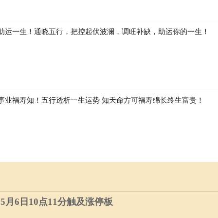
助运一生！通晓五行，把控起伏波澜，调旺补缺，助运你的一生！
事业福寿知！五行透析一生运势 知天命方可福寿绵长终生富贵！
）5月6日10点11分触及涨停板