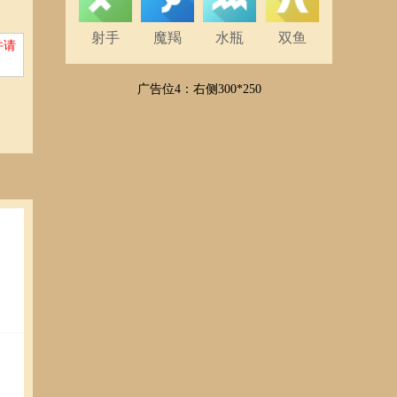
射手
魔羯
水瓶
双鱼
并请
广告位4：右侧300*250