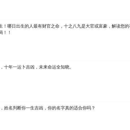
生！哪日出生的人最有财官之命，十之八九是大官或富豪，解读您的
局！！
凶，十年一运卜吉凶，未来命运全知晓。
生，姓名判断你一生吉凶，你的名字真的适合你吗？