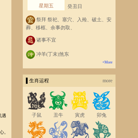
星期五
癸丑日
祭拜 祭祀、塞穴、入殓、破土、安
葬、移柩、余事勿取、
诸事不宜
冲羊(丁未)煞东
+More
▌生肖运程
more
子鼠
丑牛
寅虎
卯兔
机遇
心。