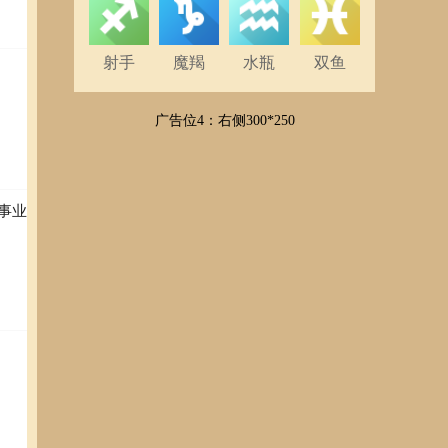
射手
魔羯
水瓶
双鱼
广告位4：右侧300*250
事业