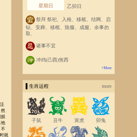
星期日
乙卯日
祭拜 祭祀、入殓、移柩、结网、启
钻、安葬、移柩、除服、成服、余事勿
取、
诸事不宜
冲鸡(己酉)煞西
+More
▌生肖运程
more
广泛
。然
织损
子鼠
丑牛
寅虎
卯兔
其他
，不
时就