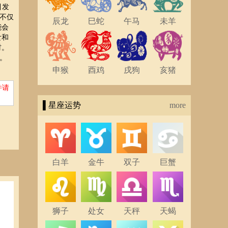
引发
不仅
辰龙
巳蛇
午马
未羊
能会
食和
材。
。
申猴
酉鸡
戌狗
亥猪
并请
▌星座运势
more
白羊
金牛
双子
巨蟹
狮子
处女
天秤
天蝎