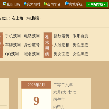
查新旧历
真太阳时
咨询平台
商城系统
告位1：右上角（电脑端）
手机预测
电话预测
指纹运势
眼形自测
号
相
码
术
车牌预测
身份证号
人脸痣相
男性墨痣
吉
黑
凶
QQ预测
域名预测
痣
男女面痣
女性黑痣
2026年8月
二零二六年
六月(大) 廿七
9
丙午年
丙申月