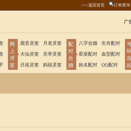
<<<返回首页
订单查询
广
数
观音灵签
月老灵签
八字合婚
生肖配对
网
配
上
对
数
大仙灵签
关帝灵签
星座配对
血型配对
求
合
甲
签
吕祖灵签
妈祖灵签
婚
姓名配对
QQ配对