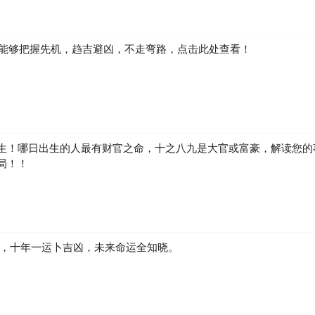
如何能够把握先机，趋吉避凶，不走弯路，点击此处查看！
生！哪日出生的人最有财官之命，十之八九是大官或富豪，解读您的
局！！
凶，十年一运卜吉凶，未来命运全知晓。