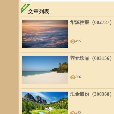
文章列表
华源控股（002787
495
养元饮品（603156
506
汇金股份（300368
482