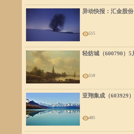
异动快报：汇金股份（3
515
轻纺城（600790）
518
亚翔集成（603929
485