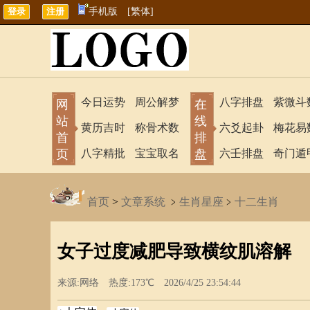
手机版
[繁体]
今日运势
周公解梦
八字排盘
紫微斗
网
在
站
线
黄历吉时
称骨术数
六爻起卦
梅花易
首
排
页
八字精批
宝宝取名
盘
六壬排盘
奇门遁
首页
>
文章系统
﹥
生肖星座
﹥
十二生肖
女子过度减肥导致横纹肌溶解
来源:网络 热度:173℃ 2026/4/25 23:54:44