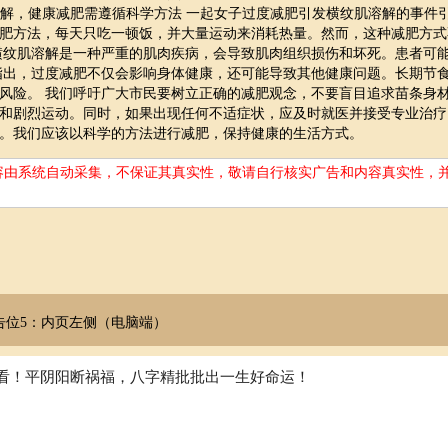
溶解，健康减肥需遵循科学方法 一起女子过度减肥引发横纹肌溶解的事件
肥方法，每天只吃一顿饭，并大量运动来消耗热量。然而，这种减肥方式
横纹肌溶解是一种严重的肌肉疾病，会导致肌肉组织损伤和坏死。患者可
指出，过度减肥不仅会影响身体健康，还可能导致其他健康问题。长期节
风险。 我们呼吁广大市民要树立正确的减肥观念，不要盲目追求苗条身
和剧烈运动。同时，如果出现任何不适症状，应及时就医并接受专业治疗
。我们应该以科学的方法进行减肥，保持健康的生活方式。
容由系统自动采集，不保证其真实性，敬请自行核实广告和内容真实性，
告位5：内页左侧（电脑端）
看！平阴阳断祸福，八字精批批出一生好命运！