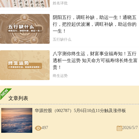
姓名详批
阴阳五行，调旺补缺，助运一生！通晓五
行，把控起伏波澜，调旺补缺，助运你的
一生！
五行缺什么
八字测你终生运，财富事业福寿知！五行
透析一生运势 知天命方可福寿绵长终生富
贵！
终生运势
文章列表
华源控股（002787）5月6日10点11分触及涨停板
497
2026/5/7