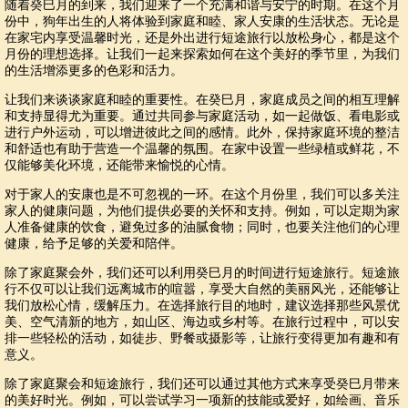
随着癸巳月的到来，我们迎来了一个充满和谐与安宁的时期。在这个月
份中，狗年出生的人将体验到家庭和睦、家人安康的生活状态。无论是
在家宅内享受温馨时光，还是外出进行短途旅行以放松身心，都是这个
月份的理想选择。让我们一起来探索如何在这个美好的季节里，为我们
的生活增添更多的色彩和活力。
让我们来谈谈家庭和睦的重要性。在癸巳月，家庭成员之间的相互理解
和支持显得尤为重要。通过共同参与家庭活动，如一起做饭、看电影或
进行户外运动，可以增进彼此之间的感情。此外，保持家庭环境的整洁
和舒适也有助于营造一个温馨的氛围。在家中设置一些绿植或鲜花，不
仅能够美化环境，还能带来愉悦的心情。
对于家人的安康也是不可忽视的一环。在这个月份里，我们可以多关注
家人的健康问题，为他们提供必要的关怀和支持。例如，可以定期为家
人准备健康的饮食，避免过多的油腻食物；同时，也要关注他们的心理
健康，给予足够的关爱和陪伴。
除了家庭聚会外，我们还可以利用癸巳月的时间进行短途旅行。短途旅
行不仅可以让我们远离城市的喧嚣，享受大自然的美丽风光，还能够让
我们放松心情，缓解压力。在选择旅行目的地时，建议选择那些风景优
美、空气清新的地方，如山区、海边或乡村等。在旅行过程中，可以安
排一些轻松的活动，如徒步、野餐或摄影等，让旅行变得更加有趣和有
意义。
除了家庭聚会和短途旅行，我们还可以通过其他方式来享受癸巳月带来
的美好时光。例如，可以尝试学习一项新的技能或爱好，如绘画、音乐