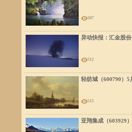
507
异动快报：汇金股份（3
512
轻纺城（600790）
515
亚翔集成（603929