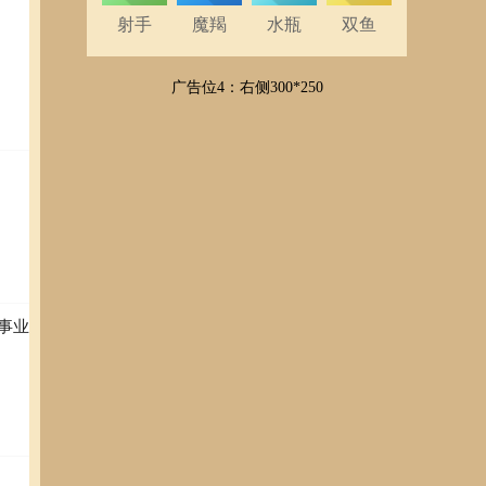
射手
魔羯
水瓶
双鱼
广告位4：右侧300*250
事业