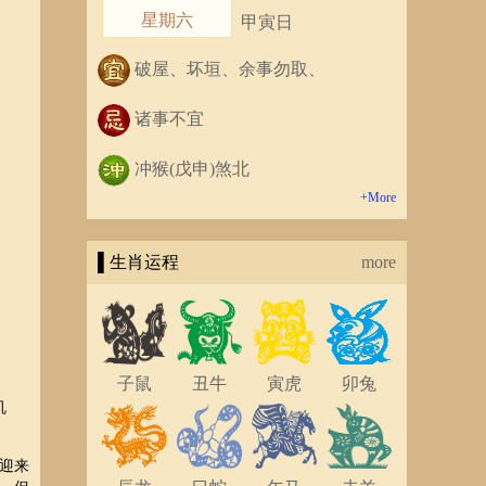
星期六
甲寅日
破屋、坏垣、余事勿取、
诸事不宜
冲猴(戊申)煞北
+More
▌生肖运程
more
子鼠
丑牛
寅虎
卯兔
机
迎来