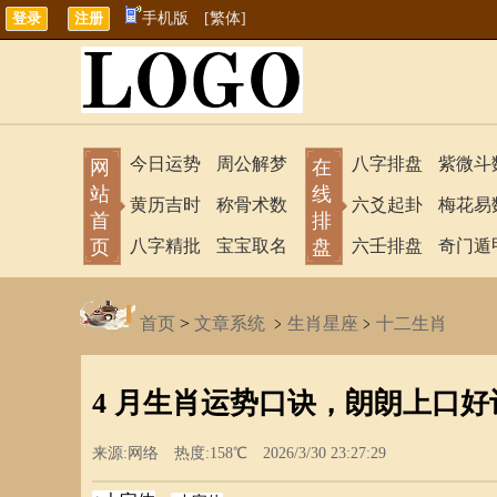
手机版
[繁体]
今日运势
周公解梦
八字排盘
紫微斗
网
在
站
线
黄历吉时
称骨术数
六爻起卦
梅花易
首
排
页
八字精批
宝宝取名
盘
六壬排盘
奇门遁
首页
>
文章系统
﹥
生肖星座
﹥
十二生肖
4 月生肖运势口诀，朗朗上口好
来源:网络 热度:158℃ 2026/3/30 23:27:29