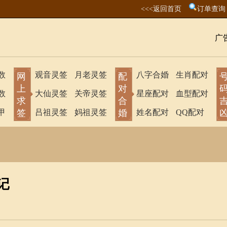
<<<返回首页
订单查询
广
数
观音灵签
月老灵签
八字合婚
生肖配对
网
配
上
对
数
大仙灵签
关帝灵签
星座配对
血型配对
求
合
甲
签
吕祖灵签
妈祖灵签
婚
姓名配对
QQ配对
记