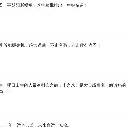
看！平阴阳断祸福，八字精批批出一生好命运！
如何能够把握先机，趋吉避凶，不走弯路，点击此处查看！
生！哪日出生的人最有财官之命，十之八九是大官或富豪，解读您的
局！！
凶，十年一运卜吉凶，未来命运全知晓。