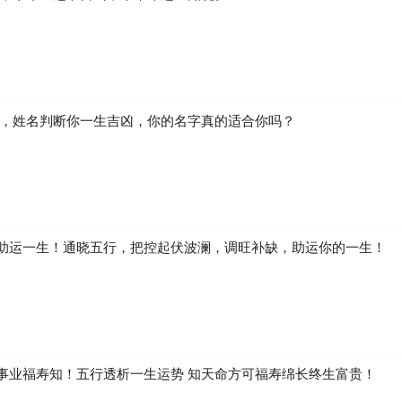
生，姓名判断你一生吉凶，你的名字真的适合你吗？
助运一生！通晓五行，把控起伏波澜，调旺补缺，助运你的一生！
事业福寿知！五行透析一生运势 知天命方可福寿绵长终生富贵！