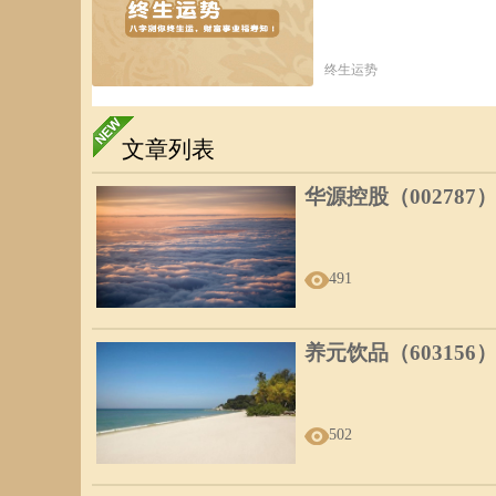
终生运势
文章列表
华源控股（002787
491
养元饮品（603156
502