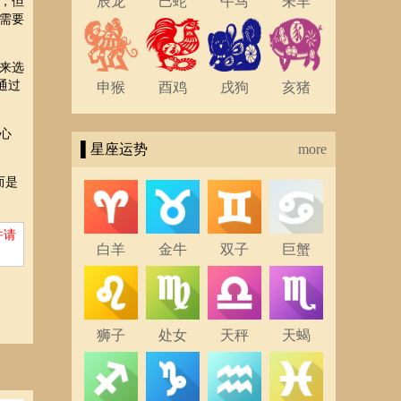
辰龙
巳蛇
午马
未羊
，但
需要
来选
通过
申猴
酉鸡
戌狗
亥猪
心
▌星座运势
more
而是
并请
白羊
金牛
双子
巨蟹
狮子
处女
天秤
天蝎