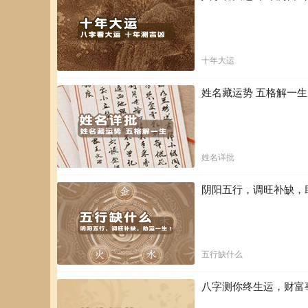
十年大运
姓名藏运势 五格解一
姓名详批
阴阳五行，调旺补缺，
五行缺什么
八字测你终生运，财富