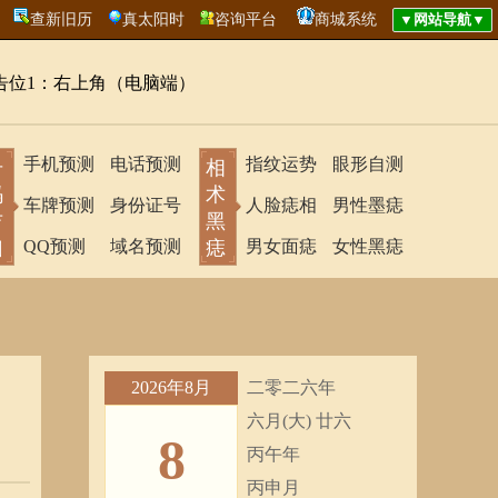
查新旧历
真太阳时
咨询平台
商城系统
告位1：右上角（电脑端）
手机预测
电话预测
指纹运势
眼形自测
号
相
码
术
车牌预测
身份证号
人脸痣相
男性墨痣
吉
黑
凶
QQ预测
域名预测
痣
男女面痣
女性黑痣
2026年8月
二零二六年
六月(大) 廿六
8
丙午年
丙申月