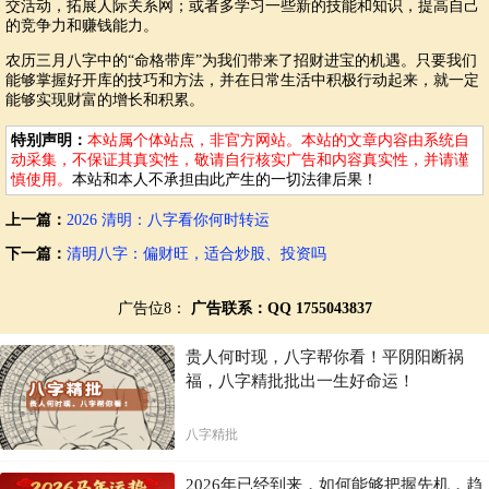
交活动，拓展人际关系网；或者多学习一些新的技能和知识，提高自己
的竞争力和赚钱能力。
农历三月八字中的“命格带库”为我们带来了招财进宝的机遇。只要我们
能够掌握好开库的技巧和方法，并在日常生活中积极行动起来，就一定
能够实现财富的增长和积累。
特别声明：
本站属个体站点，非官方网站。本站的文章内容由系统自
动采集，不保证其真实性，敬请自行核实广告和内容真实性，并请谨
慎使用。
本站和本人不承担由此产生的一切法律后果！
上一篇：
2026 清明：八字看你何时转运
下一篇：
清明八字：偏财旺，适合炒股、投资吗
广告位8：
广告联系：QQ 1755043837
贵人何时现，八字帮你看！平阴阳断祸
福，八字精批批出一生好命运！
八字精批
2026年已经到来，如何能够把握先机，趋