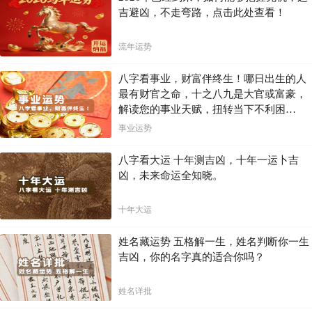
吉避凶，不走弯路，点击此处查看！
流年运势
八字看事业，财富伴终生！哪日出生的人
最有财官之命，十之八九是大官或富豪，
解读您的事业天赋，扭转当下不利困
局！！
事业运势
八字看大运 十年测吉凶，十年一运卜吉
凶，未来命运全知晓。
十年大运
姓名藏运势 五格解一生，姓名判断你一生
吉凶，你的名字真的适合你吗？
姓名详批