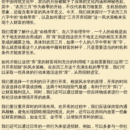
在中国传统文化中，农历的月份被赋予了深厚的文化内涵和神秘色彩。
其中，“农历三月”作为春季的开始，不仅代表着万物复苏、生机勃勃的
景象，还蕴含着丰富的风水学意义。今天，我们就来探讨一下农历三月
八字中的“命格带库”，以及如何通过“三月开库招财”这一风水策略来实
现个人财富的增长。
我们需要了解什么是“命格带库”。在八字命理学中，一个人的命格是由
天干地支的组合而成的，而“库”则是指这些天干地支之间的相互关系所
形成的藏匿之地。具体到农历三月，如果一个人的八字中带有“库”字，
那么就意味着这个人的命格中藏有财富的种子，只是需要适当的时机和
条件才能发芽生长。
如何才能让这些“库”里的财富得到充分的利用呢？这就需要我们运用“三
月开库招财”的风水策略。在农历三月这个充满生机的季节里，我们可
以采取一些具体的行动来激活这些“库”，从而招财进宝。
我们要选择一个吉利的日子进行开库。根据风水学的原理，开库的时间
应该选择在早晨或傍晚，这两个时间段阳气最盛，有利于打开“库门”，
让财富顺利流入。同时，我们还可以通过摆放一些吉祥物或者进行一些
祭祀活动来增强开库的效果。
我们要注重开库时的环境布局。在开库的过程中，我们应该保持室内通
风顺畅，避免出现阴暗潮湿的情况。此外，还可以在房间内放置一些象
征财富的物品，如金元宝、金币等，以增加开库时的财运。
我们还可以通过日常的一些行为来促进招财。例如，可以多参与一些社