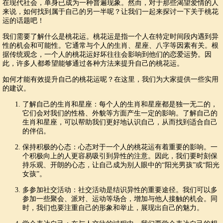
在现代社会，单身已成为一种普遍现象。然而，对于那些渴望爱情的人
来说，如何找到属于自己的另一半呢？让我们一起来探讨一下关于桃花
运的话题吧！
我们需要了解什么是桃花运。桃花运是指一个人在特定时间段内遇到异
性的机会和可能性。它通常与个人的生肖、星座、八字等因素有关。根
据传统观念，一个人的桃花运好坏往往会影响到他们的恋爱运势。因
此，许多人都希望能够通过各种方法来提升自己的桃花运。
如何才能有效提升自己的桃花运呢？在这里，我们为大家提供一些实用
的建议。
了解自己的生肖和星座：每个人的生肖和星座都是独一无二的，
它们会对我们的性格、外貌等方面产生一定的影响。了解自己的
生肖和星座，可以帮助我们更好地认识自己，从而找到适合自己
的伴侣。
保持积极的心态：心态对于一个人的桃花运有着重要的影响。一
个积极向上的人更容易吸引到异性的注意。因此，我们要时刻保
持乐观、开朗的心态，让自己成为别人眼中的“阳光男孩”或“阳光
女孩”。
多参加社交活动：社交活动是结识异性的重要途径。我们可以多
参加一些聚会、派对、运动等场合，增加与他人接触的机会。同
时，我们也要注重自己的形象和举止，展现出自己的魅力。