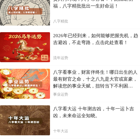
福，八字精批批出一生好命运！
八字精批
2026年已经到来，如何能够把握先机，趋
吉避凶，不走弯路，点击此处查看！
流年运势
八字看事业，财富伴终生！哪日出生的人
最有财官之命，十之八九是大官或富豪，
解读您的事业天赋，扭转当下不利困
局！！
事业运势
八字看大运 十年测吉凶，十年一运卜吉
凶，未来命运全知晓。
十年大运