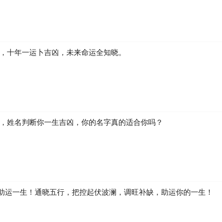
凶，十年一运卜吉凶，未来命运全知晓。
生，姓名判断你一生吉凶，你的名字真的适合你吗？
助运一生！通晓五行，把控起伏波澜，调旺补缺，助运你的一生！