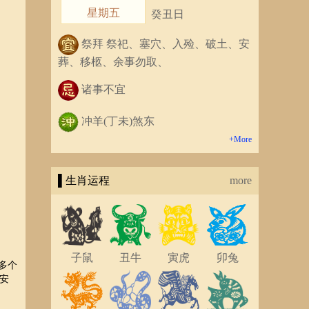
星期五
癸丑日
祭拜 祭祀、塞穴、入殓、破土、安
葬、移柩、余事勿取、
诸事不宜
冲羊(丁未)煞东
+More
▌生肖运程
more
子鼠
丑牛
寅虎
卯兔
多个
安