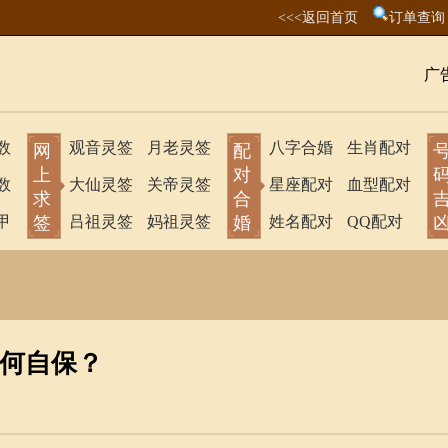
<<<返回首页
订单查询
广
数
观音灵签
月老灵签
八字合婚
生肖配对
网
配
上
对
数
大仙灵签
关帝灵签
星座配对
血型配对
求
合
甲
签
吕祖灵签
妈祖灵签
婚
姓名配对
QQ配对
何自保？