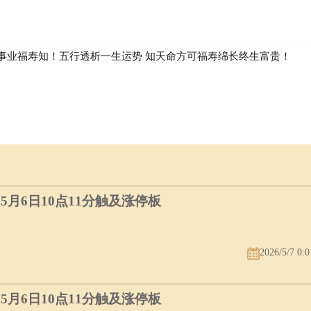
事业福寿知！五行透析一生运势 知天命方可福寿绵长终生富贵！
）5月6日10点11分触及涨停板
2026/5/7 0:0
）5月6日10点11分触及涨停板