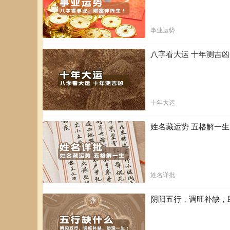
事业运势
八字看大运 十年测吉
十年大运
姓名藏运势 五格解一
姓名详批
阴阳五行，调旺补缺，