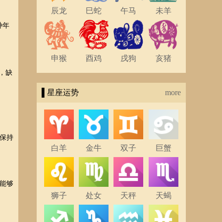
辰龙
巳蛇
午马
未羊
种年
申猴
酉鸡
戌狗
亥猪
，缺
▌星座运势
more
保持
白羊
金牛
双子
巨蟹
能够
狮子
处女
天秤
天蝎