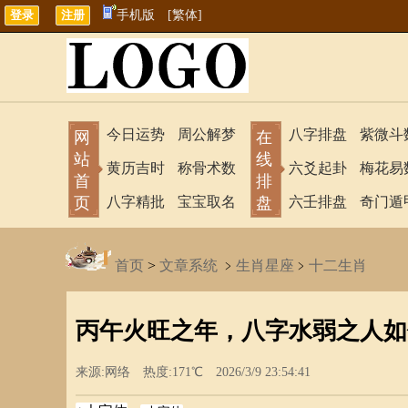
手机版
[繁体]
今日运势
周公解梦
八字排盘
紫微斗
网
在
站
线
黄历吉时
称骨术数
六爻起卦
梅花易
首
排
页
八字精批
宝宝取名
盘
六壬排盘
奇门遁
首页
>
文章系统
﹥
生肖星座
﹥
十二生肖
丙午火旺之年，八字水弱之人如
来源:网络 热度:171℃ 2026/3/9 23:54:41