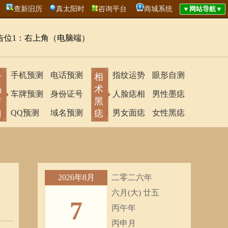
查新旧历
真太阳时
咨询平台
商城系统
告位1：右上角（电脑端）
手机预测
电话预测
指纹运势
眼形自测
号
相
码
术
车牌预测
身份证号
人脸痣相
男性墨痣
吉
黑
凶
QQ预测
域名预测
痣
男女面痣
女性黑痣
2026年8月
二零二六年
六月(大) 廿五
7
丙午年
丙申月