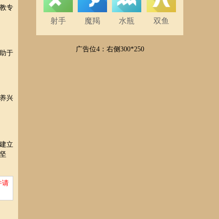
教专
射手
魔羯
水瓶
双鱼
广告位4：右侧300*250
助于
养兴
建立
坚
并请