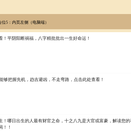
告位5：内页左侧（电脑端）
看！平阴阳断祸福，八字精批批出一生好命运！
如何能够把握先机，趋吉避凶，不走弯路，点击此处查看！
生！哪日出生的人最有财官之命，十之八九是大官或富豪，解读您的
局！！