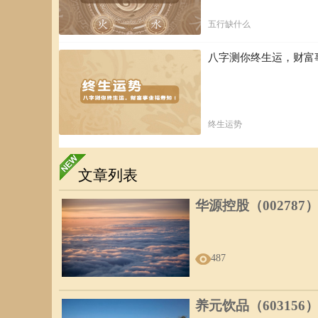
五行缺什么
八字测你终生运，财富
终生运势
文章列表
华源控股（002787
487
养元饮品（603156