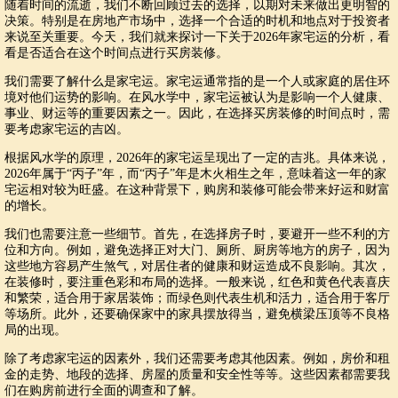
随着时间的流逝，我们不断回顾过去的选择，以期对未来做出更明智的
决策。特别是在房地产市场中，选择一个合适的时机和地点对于投资者
来说至关重要。今天，我们就来探讨一下关于2026年家宅运的分析，看
看是否适合在这个时间点进行买房装修。
我们需要了解什么是家宅运。家宅运通常指的是一个人或家庭的居住环
境对他们运势的影响。在风水学中，家宅运被认为是影响一个人健康、
事业、财运等的重要因素之一。因此，在选择买房装修的时间点时，需
要考虑家宅运的吉凶。
根据风水学的原理，2026年的家宅运呈现出了一定的吉兆。具体来说，
2026年属于“丙子”年，而“丙子”年是木火相生之年，意味着这一年的家
宅运相对较为旺盛。在这种背景下，购房和装修可能会带来好运和财富
的增长。
我们也需要注意一些细节。首先，在选择房子时，要避开一些不利的方
位和方向。例如，避免选择正对大门、厕所、厨房等地方的房子，因为
这些地方容易产生煞气，对居住者的健康和财运造成不良影响。其次，
在装修时，要注重色彩和布局的选择。一般来说，红色和黄色代表喜庆
和繁荣，适合用于家居装饰；而绿色则代表生机和活力，适合用于客厅
等场所。此外，还要确保家中的家具摆放得当，避免横梁压顶等不良格
局的出现。
除了考虑家宅运的因素外，我们还需要考虑其他因素。例如，房价和租
金的走势、地段的选择、房屋的质量和安全性等等。这些因素都需要我
们在购房前进行全面的调查和了解。