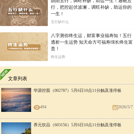
阴阳五行，调旺补缺，助运一生！通晓五
行，把控起伏波澜，调旺补缺，助运你的
一生！
五行缺什么
八字测你终生运，财富事业福寿知！五行
透析一生运势 知天命方可福寿绵长终生富
贵！
终生运势
文章列表
华源控股（002787）5月6日10点11分触及涨停板
494
2026/5/7
养元饮品（603156）5月6日10点11分触及涨停板