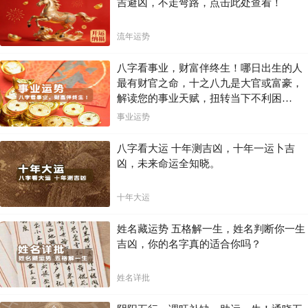
吉避凶，不走弯路，点击此处查看！
流年运势
八字看事业，财富伴终生！哪日出生的人
最有财官之命，十之八九是大官或富豪，
解读您的事业天赋，扭转当下不利困
局！！
事业运势
八字看大运 十年测吉凶，十年一运卜吉
凶，未来命运全知晓。
十年大运
姓名藏运势 五格解一生，姓名判断你一生
吉凶，你的名字真的适合你吗？
姓名详批