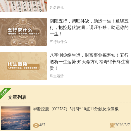
姓名详批
阴阳五行，调旺补缺，助运一生！通晓五
行，把控起伏波澜，调旺补缺，助运你的
一生！
五行缺什么
八字测你终生运，财富事业福寿知！五行
透析一生运势 知天命方可福寿绵长终生富
贵！
终生运势
文章列表
华源控股（002787）5月6日10点11分触及涨停板
487
2026/5/7