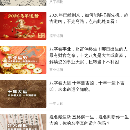
八字精批
2026年已经到来，如何能够把握先机，趋
吉避凶，不走弯路，点击此处查看！
流年运势
八字看事业，财富伴终生！哪日出生的人
最有财官之命，十之八九是大官或富豪，
解读您的事业天赋，扭转当下不利困
局！！
事业运势
八字看大运 十年测吉凶，十年一运卜吉
凶，未来命运全知晓。
十年大运
姓名藏运势 五格解一生，姓名判断你一生
吉凶，你的名字真的适合你吗？