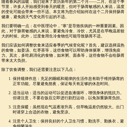
随着春风的温暖，我们迎来了农历新年的第二个月——二月。在这个季
节里，许多人开始感受到春天的暖意，但对于肠胃敏感的人来说，温度
的变化可能会带来一些不适。本文将为您介绍如何在这个二月保持肠胃
健康，避免因天气变化而引起的不适。
我们要明确一点：在中医理论中，“寒”是导致疾病的一种重要因素。因
此，对于肠胃敏感的人来说，要避免冷食、冷饮，尤其是在早晚温差较
大的时候。此外，过度食用生冷食物也可能导致肠胃不适。
我们应该如何调整饮食来适应春季的气候变化呢？首先，建议选择温热
的食物，如姜汤、红枣茶等，这些食物可以帮助身体驱寒，增强免疫
力。其次，多吃易消化的食物，如米粥、面条等，这些食物不会给肠胃
带来太大负担。
除了饮食调整，我们还需要注意以下几点：
保持规律作息：充足的睡眠和规律的生活作息有助于维持肠胃的
正常功能。尽量避免熬夜，保证每天有足够的休息时间。
适当运动：适当的运动可以促进血液循环，增强身体的抵抗力。
但请注意，不要在饭后立即进行剧烈运动，以免加重肠胃负担。
注意保暖：虽然现在气温逐渐升高，但早晚温差仍然较大。出门
时请穿上合适的衣物，避免受凉。
注意个人卫生：保持良好的个人卫生习惯，勤洗手、勤换衣，避
免细菌滋生。