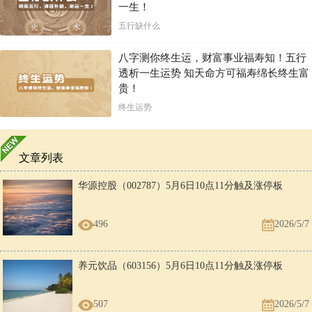
一生！
五行缺什么
八字测你终生运，财富事业福寿知！五行
透析一生运势 知天命方可福寿绵长终生富
贵！
终生运势
文章列表
华源控股（002787）5月6日10点11分触及涨停板
496
2026/5/7
养元饮品（603156）5月6日10点11分触及涨停板
507
2026/5/7