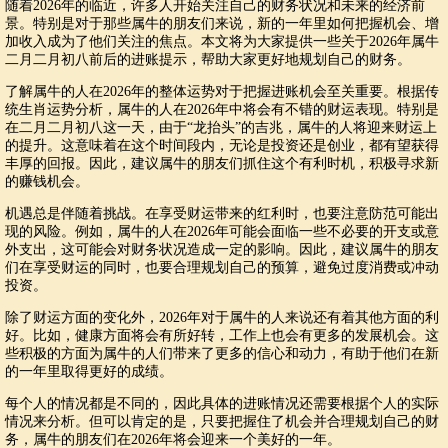
随着2026年的临近，许多人开始关注自己的财务状况和未来的经济前
景。特别是对于那些属牛的朋友们来说，新的一年里如何把握机会、增
加收入成为了他们关注的焦点。本文将为大家提供一些关于2026年属牛
二月二月初八前后的进账提示，帮助大家更好地规划自己的财务。
了解属牛的人在2026年的整体运势对于把握进账机会至关重要。根据传
统生肖运势分析，属牛的人在2026年中将会有不错的财运表现。特别是
在二月二月初八这一天，由于“龙抬头”的吉兆，属牛的人将迎来财运上
的提升。这意味着在这个时间段内，无论是投资还是创业，都有望获得
丰厚的回报。因此，建议属牛的朋友们抓住这个有利时机，积极寻求新
的赚钱机会。
机遇总是伴随着挑战。在享受财运带来的红利时，也要注意防范可能出
现的风险。例如，属牛的人在2026年可能会面临一些不必要的开支或意
外支出，这可能会对财务状况造成一定的影响。因此，建议属牛的朋友
们在享受财运的同时，也要合理规划自己的预算，避免过度消费或冲动
投资。
除了财运方面的变化外，2026年对于属牛的人来说还有着其他方面的利
好。比如，健康方面将会有所好转，工作上也会有更多的发展机会。这
些积极的方面为属牛的人们带来了更多的信心和动力，有助于他们在新
的一年里取得更好的成绩。
每个人的情况都是不同的，因此具体的进账情况还需要根据个人的实际
情况来分析。但可以肯定的是，只要把握住了机会并合理规划自己的财
务，属牛的朋友们在2026年将会迎来一个美好的一年。