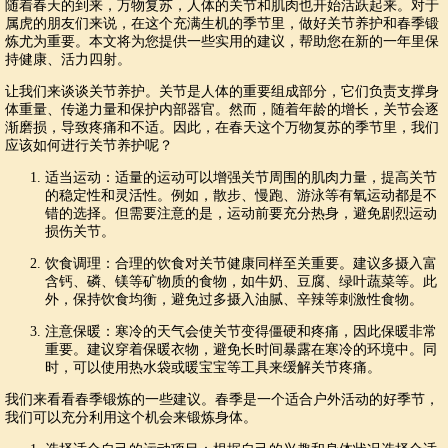
随着春天的到来，万物复苏，人体的关节和肌肉也开始活跃起来。对于
属虎的朋友们来说，在这个充满生机的季节里，做好关节养护和春季锻
炼尤为重要。本文将为您提供一些实用的建议，帮助您在新的一年里保
持健康、活力四射。
让我们来谈谈关节养护。关节是人体的重要组成部分，它们负责支撑身
体重量、传递力量和保护内部器官。然而，随着年龄的增长，关节会逐
渐磨损，导致疼痛和不适。因此，在春天这个万物复苏的季节里，我们
应该如何进行关节养护呢？
适当运动：适量的运动可以增强关节周围的肌肉力量，提高关节
的稳定性和灵活性。例如，散步、慢跑、游泳等有氧运动都是不
错的选择。但需要注意的是，运动前要充分热身，避免剧烈运动
损伤关节。
饮食调理：合理的饮食对关节健康同样至关重要。建议多摄入富
含钙、磷、镁等矿物质的食物，如牛奶、豆腐、绿叶蔬菜等。此
外，保持饮食均衡，避免过多摄入油腻、辛辣等刺激性食物。
注意保暖：寒冷的天气会使关节变得僵硬和疼痛，因此保暖非常
重要。建议穿着保暖衣物，避免长时间暴露在寒冷的环境中。同
时，可以使用热水袋或暖宝宝等工具来缓解关节疼痛。
我们来看看春季锻炼的一些建议。春季是一个适合户外活动的好季节，
我们可以充分利用这个机会来锻炼身体。