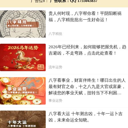
广告位8：
广告联系：QQ 1755043837
贵人何时现，八字帮你看！平阴阳断祸
福，八字精批批出一生好命运！
八字精批
2026年已经到来，如何能够把握先机，趋
吉避凶，不走弯路，点击此处查看！
流年运势
八字看事业，财富伴终生！哪日出生的人
最有财官之命，十之八九是大官或富豪，
解读您的事业天赋，扭转当下不利困
局！！
事业运势
八字看大运 十年测吉凶，十年一运卜吉
凶，未来命运全知晓。