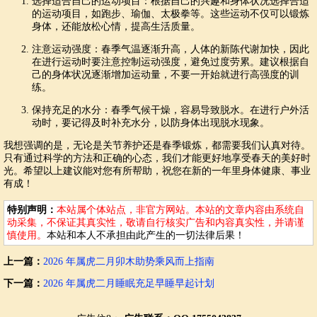
选择适合自己的运动项目：根据自己的兴趣和身体状况选择合适
的运动项目，如跑步、瑜伽、太极拳等。这些运动不仅可以锻炼
身体，还能放松心情，提高生活质量。
注意运动强度：春季气温逐渐升高，人体的新陈代谢加快，因此
在进行运动时要注意控制运动强度，避免过度劳累。建议根据自
己的身体状况逐渐增加运动量，不要一开始就进行高强度的训
练。
保持充足的水分：春季气候干燥，容易导致脱水。在进行户外活
动时，要记得及时补充水分，以防身体出现脱水现象。
我想强调的是，无论是关节养护还是春季锻炼，都需要我们认真对待。
只有通过科学的方法和正确的心态，我们才能更好地享受春天的美好时
光。希望以上建议能对您有所帮助，祝您在新的一年里身体健康、事业
有成！
特别声明：
本站属个体站点，非官方网站。本站的文章内容由系统自
动采集，不保证其真实性，敬请自行核实广告和内容真实性，并请谨
慎使用。
本站和本人不承担由此产生的一切法律后果！
上一篇：
2026 年属虎二月卯木助势乘风而上指南
下一篇：
2026 年属虎二月睡眠充足早睡早起计划