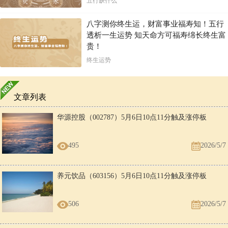
五行缺什么
八字测你终生运，财富事业福寿知！五行
透析一生运势 知天命方可福寿绵长终生富
贵！
终生运势
文章列表
华源控股（002787）5月6日10点11分触及涨停板
495
2026/5/7
养元饮品（603156）5月6日10点11分触及涨停板
506
2026/5/7