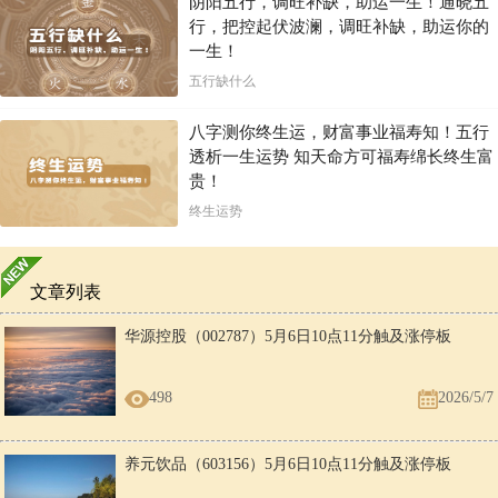
阴阳五行，调旺补缺，助运一生！通晓五
行，把控起伏波澜，调旺补缺，助运你的
一生！
五行缺什么
八字测你终生运，财富事业福寿知！五行
透析一生运势 知天命方可福寿绵长终生富
贵！
终生运势
文章列表
华源控股（002787）5月6日10点11分触及涨停板
498
2026/5/7
养元饮品（603156）5月6日10点11分触及涨停板