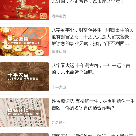
吉避凶，不走弯路，点击此处查看！
流年运势
八字看事业，财富伴终生！哪日出生的人
最有财官之命，十之八九是大官或富豪，
解读您的事业天赋，扭转当下不利困
局！！
事业运势
八字看大运 十年测吉凶，十年一运卜吉
凶，未来命运全知晓。
十年大运
姓名藏运势 五格解一生，姓名判断你一生
吉凶，你的名字真的适合你吗？
姓名详批