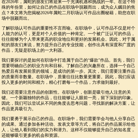
在2026年，属蛇的朋友们将迎来一个充满机遇和挑战的一年。在这个特
殊的年份里，如何让自己的作品在职场中脱颖而出，成为众人瞩目的焦
点？本文将为您揭秘2026年属蛇二月职场认可作品出圈秘籍，助您在职
场中脱颖而出。
了解职场认可作品的重要性不言而喻。在职场中，认可作品不仅是对个
人能力的认可，更是对个人价值的一种肯定。一个被广泛认可的作品，
往往能够为个人带来更高的职业地位和更好的发展机会。因此，对于属
蛇的朋友们来说，努力提升自己的专业技能，创作出具有深度和广度的
作品，无疑是职场上的一大利器。
我们要探讨的是如何在职场中打造属于自己的“爆款”作品。首先，我们
需要明确自己的职业方向和目标。了解自己的兴趣所在，选择一个自己
热爱且有发展前景的领域，是成功的第一步。其次，我们需要注重作品
的质量而非数量。在职场中，质量往往比数量更重要。因此，我们应该
投入更多的时间和精力，精心打磨每一个作品，力求做到最好。
我们还需要注意作品的创新性。在职场中，创新是吸引他人注意的关
键。一个新颖独特的作品，往往能够让人眼前一亮，留下深刻的印象。
因此，我们可以尝试从不同的角度去思考问题，寻找新的解决方案，让
作品更具吸引力。
我们要勇于展示自己的作品。在职场中，我们需要学会与他人分享自己
的成果。通过参加各种活动、发表文章等方式，将自己的作品展示给他
人，让他人看到我们的实力和潜力。这样不仅能够提升自己的知名度，
还能够吸引更多的机会和资源。