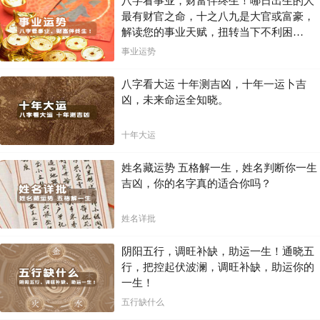
八字看事业，财富伴终生！哪日出生的人
最有财官之命，十之八九是大官或富豪，
解读您的事业天赋，扭转当下不利困
局！！
事业运势
八字看大运 十年测吉凶，十年一运卜吉
凶，未来命运全知晓。
十年大运
姓名藏运势 五格解一生，姓名判断你一生
吉凶，你的名字真的适合你吗？
姓名详批
阴阳五行，调旺补缺，助运一生！通晓五
行，把控起伏波澜，调旺补缺，助运你的
一生！
五行缺什么