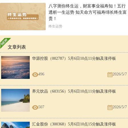
八字测你终生运，财富事业福寿知！五行
透析一生运势 知天命方可福寿绵长终生富
贵！
终生运势
文章列表
华源控股（002787）5月6日10点11分触及涨停板
496
2026/5/7
养元饮品（603156）5月6日10点11分触及涨停板
507
2026/5/7
汇金股份（300368）5月6日10点15分触及涨停板