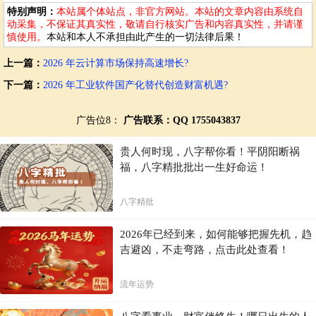
特别声明：
本站属个体站点，非官方网站。本站的文章内容由系统自
优化能源结构：根据易经中的“五行相生相克”原理，合理配置数
动采集，不保证其真实性，敬请自行核实广告和内容真实性，并请谨
据中心的能源结构，确保能源的可持续性。例如，可以采用太阳
慎使用。
本站和本人不承担由此产生的一切法律后果！
能、风能等可再生能源，减少对传统能源的依赖。
上一篇：
2026 年云计算市场保持高速增长?
提高能源效率：借鉴九宫飞星中的“刚柔并济”原则，在追求高效
能源利用的同时，也要注重能源的可持续性。例如，可以通过技
下一篇：
2026 年工业软件国产化替代创造财富机遇?
术创新，提高数据中心的能源转换效率，降低能源损耗。
预测和应对风险：通过分析天象，预测数据中心在未来一段时间
广告位8：
广告联系：QQ 1755043837
内的能源需求和供应情况，从而制定相应的节能措施。同时，要
密切关注外部环境的变化，以便及时调整策略，应对可能的风
贵人何时现，八字帮你看！平阴阳断祸
险。
福，八字精批批出一生好命运！
持续监测和评估：定期收集数据中心的能耗数据、设备运行状态
等信息，进行分析和评估。通过持续监测和评估，我们可以及时
发现问题并采取措施进行改进，确保数据中心的绿色化改造取得
八字精批
实效。
2026年已经到来，如何能够把握先机，趋
通过结合易经和九宫飞星的理念，我们可以为数据中心的绿色化改造提
供更加全面、科学的策略和方法。这不仅有助于提高数据中心的能效收
吉避凶，不走弯路，点击此处查看！
益，也有助于推动整个行业的可持续发展。
流年运势