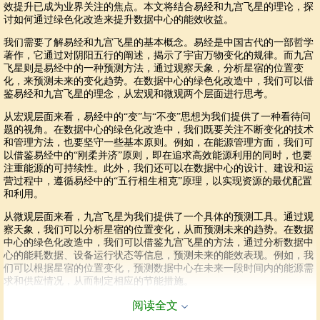
效提升已成为业界关注的焦点。本文将结合易经和九宫飞星的理论，探
讨如何通过绿色化改造来提升数据中心的能效收益。
我们需要了解易经和九宫飞星的基本概念。易经是中国古代的一部哲学
著作，它通过对阴阳五行的阐述，揭示了宇宙万物变化的规律。而九宫
飞星则是易经中的一种预测方法，通过观察天象，分析星宿的位置变
化，来预测未来的变化趋势。在数据中心的绿色化改造中，我们可以借
鉴易经和九宫飞星的理念，从宏观和微观两个层面进行思考。
从宏观层面来看，易经中的“变”与“不变”思想为我们提供了一种看待问
题的视角。在数据中心的绿色化改造中，我们既要关注不断变化的技术
和管理方法，也要坚守一些基本原则。例如，在能源管理方面，我们可
以借鉴易经中的“刚柔并济”原则，即在追求高效能源利用的同时，也要
注重能源的可持续性。此外，我们还可以在数据中心的设计、建设和运
营过程中，遵循易经中的“五行相生相克”原理，以实现资源的最优配置
和利用。
从微观层面来看，九宫飞星为我们提供了一个具体的预测工具。通过观
察天象，我们可以分析星宿的位置变化，从而预测未来的趋势。在数据
中心的绿色化改造中，我们可以借鉴九宫飞星的方法，通过分析数据中
心的能耗数据、设备运行状态等信息，预测未来的能效表现。例如，我
们可以根据星宿的位置变化，预测数据中心在未来一段时间内的能源需
求和供应情况，从而制定相应的节能措施。
结合易经和九宫飞星的分析方法，我们可以为数据中心的绿色化改造提
阅读全文
供以下建议：