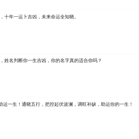
凶，十年一运卜吉凶，未来命运全知晓。
生，姓名判断你一生吉凶，你的名字真的适合你吗？
助运一生！通晓五行，把控起伏波澜，调旺补缺，助运你的一生！