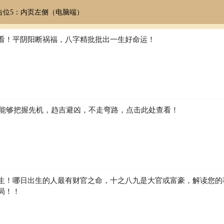
告位5：内页左侧（电脑端）
看！平阴阳断祸福，八字精批批出一生好命运！
如何能够把握先机，趋吉避凶，不走弯路，点击此处查看！
生！哪日出生的人最有财官之命，十之八九是大官或富豪，解读您的
局！！