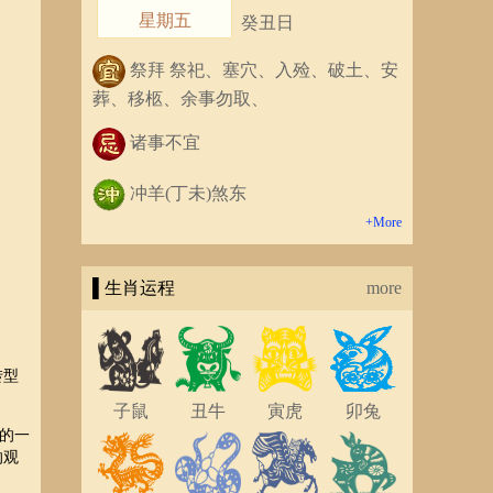
星期五
癸丑日
祭拜 祭祀、塞穴、入殓、破土、安
葬、移柩、余事勿取、
诸事不宜
冲羊(丁未)煞东
+More
▌生肖运程
more
转型
子鼠
丑牛
寅虎
卯兔
的一
的观