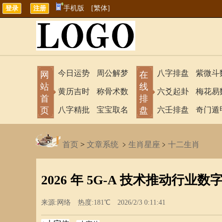
手机版
[繁体]
今日运势
周公解梦
八字排盘
紫微斗
网
在
站
线
黄历吉时
称骨术数
六爻起卦
梅花易
首
排
页
八字精批
宝宝取名
盘
六壬排盘
奇门遁
首页
>
文章系统
﹥
生肖星座
﹥
十二生肖
2026 年 5G-A 技术推动行业数
来源:网络 热度:181℃ 2026/2/3 0:11:41