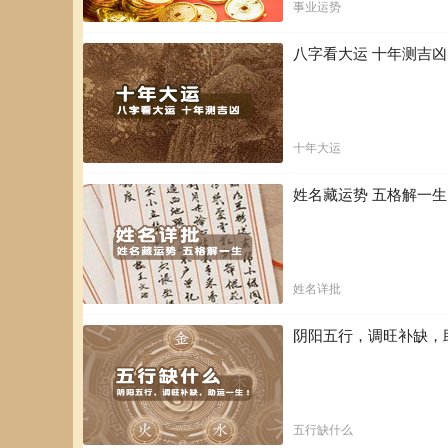
事业运势
八字看大运 十年测吉
十年大运
姓名藏运势 五格解一
姓名详批
阴阳五行，调旺补缺，
五行缺什么