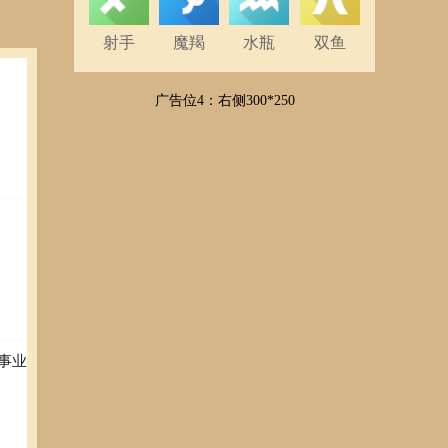
射手
魔羯
水瓶
双鱼
广告位4：右侧300*250
事业