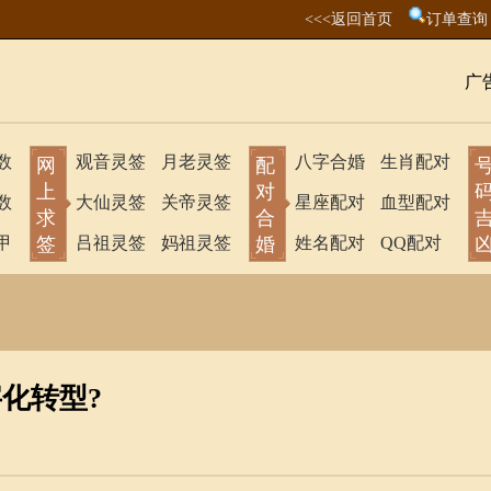
<<<返回首页
订单查询
广
数
观音灵签
月老灵签
八字合婚
生肖配对
网
配
上
对
数
大仙灵签
关帝灵签
星座配对
血型配对
求
合
甲
签
吕祖灵签
妈祖灵签
婚
姓名配对
QQ配对
字化转型?