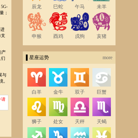
辰龙
巳蛇
午马
未羊
G-
量；
求进
力支
申猴
酉鸡
戌狗
亥猪
的产
▌星座运势
more
人们
展与
境。
白羊
金牛
双子
巨蟹
并请
狮子
处女
天秤
天蝎