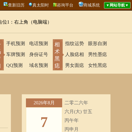
查新旧历
真太阳时
咨询平台
商城系统
告位1：右上角（电脑端）
手机预测
电话预测
指纹运势
眼形自测
号
相
码
术
车牌预测
身份证号
人脸痣相
男性墨痣
吉
黑
凶
QQ预测
域名预测
痣
男女面痣
女性黑痣
2026年8月
二零二六年
六月(大) 廿五
7
丙午年
丙申月