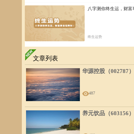
八字测你终生运，财富
终生运势
文章列表
华源控股（002787
487
养元饮品（603156