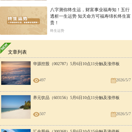
八字测你终生运，财富事业福寿知！五行
透析一生运势 知天命方可福寿绵长终生富
贵！
终生运势
文章列表
华源控股（002787）5月6日10点11分触及涨停板
497
2026/5/7
养元饮品（603156）5月6日10点11分触及涨停板
507
2026/5/7
汇金股份（300368）5月6日10点15分触及涨停板