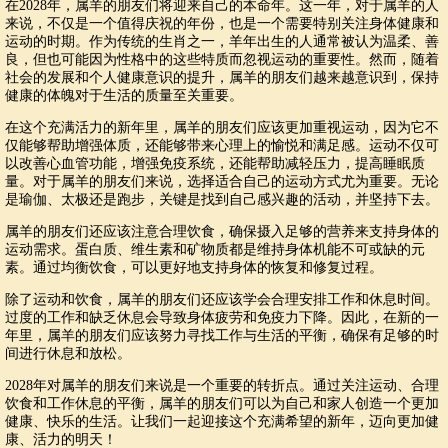
在2028年，属羊的朋友们将迎来自己的本命年。这一年，对于属羊的人
来说，不仅是一个值得庆祝的年份，也是一个需要特别关注身体健康和
运动的时期。作为传统的生肖之一，羊年出生的人通常被认为温柔、善
良，但也可能因为性格中的这些特质而忽视运动的重要性。然而，随着
社会的发展和个人健康意识的提升，属羊的朋友们越来越意识到，保持
健康的体魄对于生活的质量至关重要。
在这个充满活力的新年里，属羊的朋友们应该更加重视运动，因为它不
仅能够帮助增强体质，还能够带来心理上的愉悦和满足感。运动不仅可
以改善心血管功能，增强免疫系统，还能帮助减轻压力，提高睡眠质
量。对于属羊的朋友们来说，选择适合自己的运动方式尤为重要。无论
是瑜伽、太极还是跑步，关键是找到自己感兴趣的活动，并坚持下去。
属羊的朋友们还应该注意合理饮食，确保摄入足够的营养来支持身体的
运动需求。蛋白质、维生素和矿物质都是维持身体机能不可或缺的元
素。通过均衡饮食，可以更好地支持身体的恢复和修复过程。
除了运动和饮食，属羊的朋友们还应该学会合理安排工作和休息时间。
过度的工作和缺乏休息会导致身体疲劳和免疫力下降。因此，在新的一
年里，属羊的朋友们应该努力寻找工作与生活的平衡，确保有足够的时
间进行休息和放松。
2028年对属羊的朋友们来说是一个重要的转折点。通过关注运动、合理
饮食和工作休息的平衡，属羊的朋友们可以为自己和家人创造一个更加
健康、快乐的生活。让我们一起迎接这个充满希望的新年，迈向更加健
康、活力的明天！