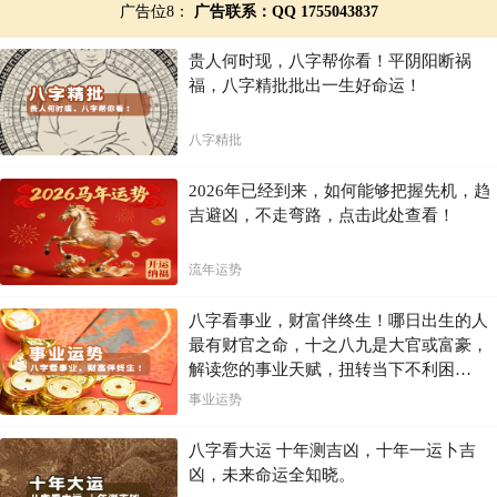
广告位8：
广告联系：QQ 1755043837
贵人何时现，八字帮你看！平阴阳断祸
福，八字精批批出一生好命运！
八字精批
2026年已经到来，如何能够把握先机，趋
吉避凶，不走弯路，点击此处查看！
流年运势
八字看事业，财富伴终生！哪日出生的人
最有财官之命，十之八九是大官或富豪，
解读您的事业天赋，扭转当下不利困
局！！
事业运势
八字看大运 十年测吉凶，十年一运卜吉
凶，未来命运全知晓。