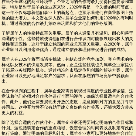
在当今全球化的商业环境中，企业之间的合作与谈判变得日益复杂和重
要。特别是对于属羊的企业家来说，2026年将是一个关键的时间节点，
这一年不仅标志着他们事业上的新起点，也预示着他们在商业版图上拓
展的巨大潜力。本文旨在深入探讨属羊企业家如何利用2026年的有利时
机，通过高效的合作谈判策略来巩固和扩大他们的业务版图。
了解属羊人的性格特点至关重要。属羊的人通常具有温和、耐心和善于
沟通的个性。这些特质使得他们在进行合作谈判时能够展现出极大的灵
活性和适应性，这对于建立稳固的商业关系至关重要。在2026年，属羊
企业家可以利用这些优势，通过建立信任和理解来促进合作的成功。
属羊人在2026年将面临诸多挑战，包括市场的竞争加剧、客户需求的多
样化以及技术的快速发展等。然而，正是这些挑战也为属羊企业家提供
了拓展业务版图的机会。通过精准的市场定位和创新的解决方案，属羊
企业家可以更好地满足客户的需求，从而在激烈的市场竞争中脱颖而
出。
在合作谈判的过程中，属羊企业家需要展现出高度的专业性和诚信。这
意味着他们必须对合作伙伴进行全面的评估，确保选择最适合的合作伙
伴。此外，他们还需要展现出开放的态度，愿意倾听对方的意见并寻求
共同点。这种开放性不仅有助于建立良好的合作关系，还能为双方带来
更大的利益。
除了选择合适的合作伙伴外，属羊企业家还需要制定明确的合作目标和
计划。这包括确定合作的重点领域、设定合理的时间表以及制定有效的
执行策略。通过明确的目标和计划，属羊企业家可以更好地掌控合作过