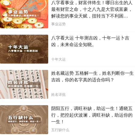
八字看事业，财富伴终生！哪日出生的人
最有财官之命，十之八九是大官或富豪，
解读您的事业天赋，扭转当下不利困
局！！
事业运势
八字看大运 十年测吉凶，十年一运卜吉
凶，未来命运全知晓。
十年大运
姓名藏运势 五格解一生，姓名判断你一生
吉凶，你的名字真的适合你吗？
姓名详批
阴阳五行，调旺补缺，助运一生！通晓五
行，把控起伏波澜，调旺补缺，助运你的
一生！
五行缺什么