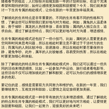
随着春节的临近，人们纷纷开始规划新一年的计划和目标。在这个充满
希望和期待的时刻，如何让感情更加稳固和甜蜜呢？今天，我们就来探
讨一下生肖专属的相处模式，让你在新的一年里更加幸福美满。
了解彼此的生肖特点是非常重要的。不同的生肖有着不同的性格和习
惯，了解这些可以帮助我们更好地与对方相处。例如，属兔的人温柔体
贴，善于倾听；属龙的人热情奔放，喜欢冒险；属鸡的人独立自主，追
求自由。通过了解这些特点，我们可以更好地与对方沟通，增进感情。
生肖专属的相处模式还包括了一些小技巧。比如，属蛇的人需要更多的
空间和时间来思考问题，所以在相处时要注意不要过于干涉对方的生
活；而属马的人则比较冲动，容易激动，所以在相处时要尽量保持冷
静，避免争吵。此外，属羊的人比较敏感，容易受到伤害，所以在相处
时要更加细心和体贴。
除了了解彼此的特点和生肖专属的相处模式外，我们还可以通过一些共
同的活动来增进感情。比如，一起参加户外运动、旅行或者看电影等。
这些活动不仅可以增加彼此的了解和默契，还可以为你们的感情增添更
多的色彩。
要记住的是，感情是需要双方共同努力和维护的。在新的一年里，我们
要继续努力，互相支持和鼓励，让爱情之花绽放得更加美丽。
生肖专属的相处模式是一种非常有效的方法来增进感情。通过了解彼此
的特点和生肖专属的相处模式，我们可以更好地与对方相处，让爱情更
加甜蜜和稳固。让我们一起努力，迎接美好的未来吧！