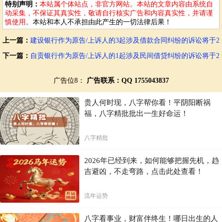
特别声明：
本站属个体站点，非官方网站。本站的文章内容由系统自
动采集，不保证其真实性，敬请自行核实广告和内容真实性，并请谨
慎使用。
本站和本人不承担由此产生的一切法律后果！
上一篇：
建设银行作为原告/上诉人的3起涉及借款合同纠纷的诉讼将于2
025年12月24日开庭
下一篇：
自贡银行作为原告/上诉人的1起涉及民间借贷纠纷的诉讼将于2
025年12月24日开庭
广告位8：
广告联系：QQ 1755043837
贵人何时现，八字帮你看！平阴阳断祸
福，八字精批批出一生好命运！
八字精批
2026年已经到来，如何能够把握先机，趋
吉避凶，不走弯路，点击此处查看！
流年运势
八字看事业，财富伴终生！哪日出生的人