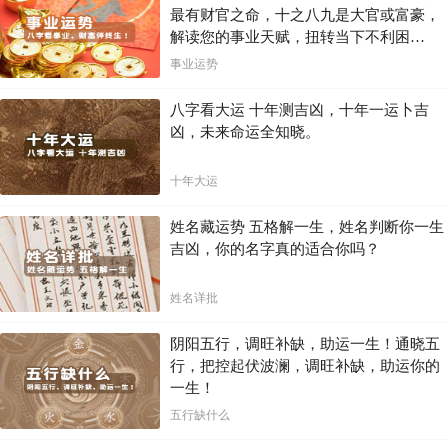
最有财官之命，十之八九是大官或富豪，
解读您的事业天赋，扭转当下不利困
局！！
事业运势
八字看大运 十年测吉凶，十年一运卜吉
凶，未来命运全知晓。
十年大运
姓名藏运势 五格解一生，姓名判断你一生
吉凶，你的名字真的适合你吗？
姓名详批
阴阳五行，调旺补缺，助运一生！通晓五
行，把控起伏波澜，调旺补缺，助运你的
一生！
五行缺什么