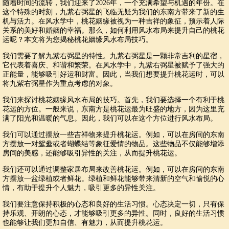
随着时间的流转，我们迎来了2026年，一个充满希望与机遇的年份。在
这个特殊的时刻，九紫右弼星的飞临无疑为我们的东南方带来了新的生
机与活力。在风水学中，桃花姻缘被视为一种吉祥的象征，预示着人际
关系的美好和婚姻的幸福。那么，如何利用风水布局来提升自己的桃花
运呢？本文将为您揭秘桃花姻缘风水布局技巧。
我们需要了解九紫右弼星的特性。九紫右弼星是一颗非常吉利的星宿，
它代表着喜庆、和谐和繁荣。在风水学中，九紫右弼星被赋予了强大的
正能量，能够吸引好运和财富。因此，当我们想要提升桃花运时，可以
将九紫右弼星作为重点考虑的对象。
我们来探讨桃花姻缘风水布局的技巧。首先，我们要选择一个有利于桃
花运的方位。一般来说，东南方是桃花运最为旺盛的地方，因为这里充
满了阳光和温暖的气息。因此，我们可以在这个方位进行风水布局。
我们可以通过摆放一些吉祥物来提升桃花运。例如，可以在房间的东南
方摆放一对鸳鸯或者蝴蝶结等象征爱情的物品。这些物品不仅能够增添
房间的美感，还能够吸引异性的关注，从而提升桃花运。
我们还可以通过调整家居布局来改善桃花运。例如，可以在房间的东南
方摆放一盆绿植或者鲜花。绿植和鲜花能够带来清新的空气和愉悦的心
情，有助于提升个人魅力，吸引更多的异性关注。
我们要注意保持积极的心态和良好的生活习惯。心态决定一切，只有保
持乐观、开朗的心态，才能够吸引更多的异性。同时，良好的生活习惯
也能够让我们更加自信、有魅力，从而提升桃花运。