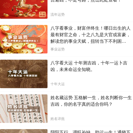
吉避凶，不走弯路，点击此处查看！
流年运势
八字看事业，财富伴终生！哪日出生的人
最有财官之命，十之八九是大官或富豪，
解读您的事业天赋，扭转当下不利困
局！！
事业运势
八字看大运 十年测吉凶，十年一运卜吉
凶，未来命运全知晓。
十年大运
姓名藏运势 五格解一生，姓名判断你一生
吉凶，你的名字真的适合你吗？
姓名详批
阴阳五行，调旺补缺，助运一生！通晓五