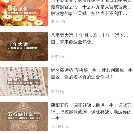
八字看事业，财富伴终生！哪日出生的人
最有财官之命，十之八九是大官或富豪，
健康防护
：注意饮食卫生，避免食用生冷食物，以防生病。同
时，加强锻炼，提高身体免疫力。
解读您的事业天赋，扭转当下不利困
心理调适
：保持乐观的心态，积极面对生活中的困难和挑战。遇
局！！
事业运势
到问题时，要学会冷静分析，寻求解决方案。
人际关系
：在人际交往中，要保持诚信和友善，避免因误解或争
执而引发矛盾。同时，要学会倾听他人的意见，尊重他人的选
八字看大运 十年测吉凶，十年一运卜吉
择。
凶，未来命运全知晓。
财务管理
：在经济上要谨慎行事，避免过度消费和投资风险较高
的项目。同时，要学会合理规划财务，确保家庭经济的稳定。
十年大运
结语
姓名藏运势 五格解一生，姓名判断你一生
2026年的五黄廉贞星将出现在正南方位，这对人们的生活带来了不小的
吉凶，你的名字真的适合你吗？
挑战。然而，通过合理的家居布局调整和生活注意事项，我们完全有能
力化解这些不利影响，迎接更加美好的未来。让我们携手共进，共同创
造一个充满希望和机遇的生活！
姓名详批
阴阳五行，调旺补缺，助运一生！通晓五
行，把控起伏波澜，调旺补缺，助运你的
一生！
五行缺什么