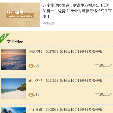
八字测你终生运，财富事业福寿知！五行
透析一生运势 知天命方可福寿绵长终生富
贵！
终生运势
文章列表
华源控股（002787）5月6日10点11分触及涨停板
500
2026/5/7
养元饮品（603156）5月6日10点11分触及涨停板
511
2026/5/7
汇金股份（300368）5月6日10点15分触及涨停板