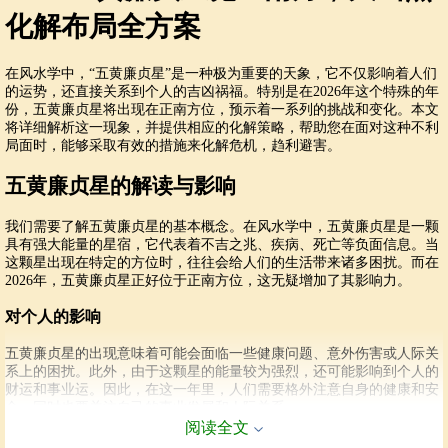
化解布局全方案
在风水学中，“五黄廉贞星”是一种极为重要的天象，它不仅影响着人们
的运势，还直接关系到个人的吉凶祸福。特别是在2026年这个特殊的年
份，五黄廉贞星将出现在正南方位，预示着一系列的挑战和变化。本文
将详细解析这一现象，并提供相应的化解策略，帮助您在面对这种不利
局面时，能够采取有效的措施来化解危机，趋利避害。
五黄廉贞星的解读与影响
我们需要了解五黄廉贞星的基本概念。在风水学中，五黄廉贞星是一颗
具有强大能量的星宿，它代表着不吉之兆、疾病、死亡等负面信息。当
这颗星出现在特定的方位时，往往会给人们的生活带来诸多困扰。而在
2026年，五黄廉贞星正好位于正南方位，这无疑增加了其影响力。
对个人的影响
五黄廉贞星的出现意味着可能会面临一些健康问题、意外伤害或人际关
系上的困扰。此外，由于这颗星的能量较为强烈，还可能影响到个人的
财运和事业运。因此，在这一年里，人们需要格外注意自身的健康和安
全，同时也要关注自己的事业发展和人际关系。
阅读全文
对家庭的影响