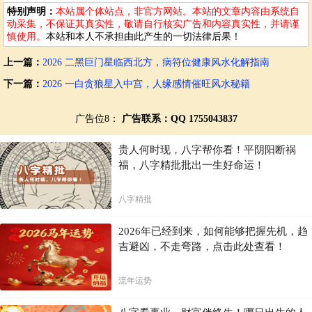
特别声明：
本站属个体站点，非官方网站。本站的文章内容由系统自
对于家庭来说，五黄廉贞星的出现同样会带来不小的挑战。家庭成员可
动采集，不保证其真实性，敬请自行核实广告和内容真实性，并请谨
能会因为各种原因而产生矛盾和冲突，导致家庭生活不和谐。此外，家
慎使用。
本站和本人不承担由此产生的一切法律后果！
中的老人和孩子也可能会受到负面影响，出现健康问题或学业上的问
题。因此，家庭成员需要共同努力，化解这些不利影响，维护家庭的和
上一篇：
2026 二黑巨门星临西北方，病符位健康风水化解指南
谐稳定。
下一篇：
2026 一白贪狼星入中宫，人缘感情催旺风水秘籍
化解策略与布局建议
广告位8：
广告联系：QQ 1755043837
面对五黄廉贞星带来的挑战，我们可以采取以下措施进行化解：
贵人何时现，八字帮你看！平阴阳断祸
家居布局调整
福，八字精批批出一生好命运！
正南方位的清洁
：定期清理正南方位的杂物和灰尘，保持该区域
的整洁。
八字精批
植物摆放
：在正南方位摆放一些绿色植物，如竹子、金钱树等，
以吸收负能量并增加正能量。
避免尖锐物品
：在该区域避免摆放尖锐的物品，以免引发不必要
2026年已经到来，如何能够把握先机，趋
的麻烦。
吉避凶，不走弯路，点击此处查看！
镜子的摆放
：镜子不宜直接对准正南方位，以免反射不良能量。
灯光布局
：使用暖色调的灯光照亮正南方位，有助于驱散负能
量。
流年运势
生活注意事项