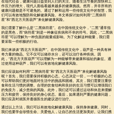
在现代社会，健康问题日益受到人们的关注。随着生活节奏的加快和工
作压力的增大，现代人面临着越来越多的健康挑战。然而，并非所有的
健康问题都是不可避免的。通过了解和运用一些传统文化中的智慧，我
们可以有效地预防和化解健康风险。本文将探讨如何利用“二黑病符
星”和“西北方天医葫芦”来化解健康风险。
我们需要了解什么是“二黑病符星”。在中国传统文化中，“二黑”通常指
的是黑色，而“病符星”则是一种象征疾病和不幸的符号。因此，“二黑病
符星”可以理解为一种负面的能量或影响。为了化解这种能量，我们需
要采取一些积极的行动。
我们来谈谈“西北方天医葫芦”。在中国传统文化中，葫芦是一种具有神
奇力量的物品。它不仅可以储存水分，还可以治疗各种疾病。因
此，“西北方天医葫芦”可以理解为一种能够带来健康和福祉的象征。通
过使用这种葫芦，我们可以有效地化解健康风险。
我们应该如何利用“二黑病符星”和“西北方天医葫芦”来化解健康风险
呢？首先，我们需要保持积极的心态。心态决定一切，一个积极的心态
可以帮助我们更好地面对生活中的挑战和困难。其次，我们需要注重饮
食和生活习惯的调整。合理的饮食结构和良好的生活习惯可以增强我们
的免疫力，减少患病的风险。此外，我们还可以通过运动和休息来缓解
压力和疲劳，保持良好的身心状态。最后，如果遇到严重的健康问题，
我们应及时就医并遵循医生的建议进行治疗。
通过以上方法，我们可以有效地化解健康风险，保持身体健康。同时，
我们也要学会珍惜生命、关爱他人，让自己的生活更加美好。让我们携