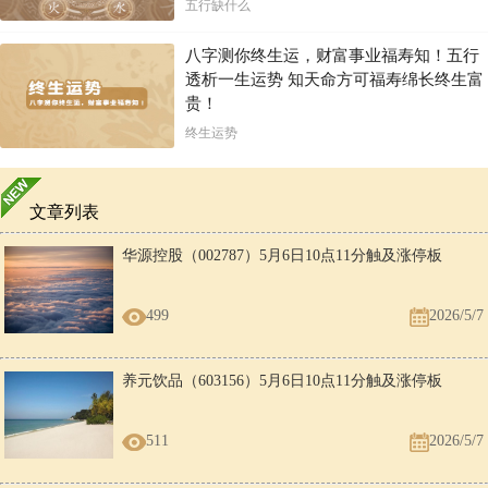
五行缺什么
八字测你终生运，财富事业福寿知！五行
透析一生运势 知天命方可福寿绵长终生富
贵！
终生运势
文章列表
华源控股（002787）5月6日10点11分触及涨停板
499
2026/5/7
养元饮品（603156）5月6日10点11分触及涨停板
511
2026/5/7