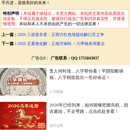
手共进，迎接美好的未来！
特别声明：
本站属个体站点，非官方网站。本站的文章内容由系统自
动采集，不保证其真实性，敬请自行核实广告和内容真实性，并请谨
慎使用。
本站和本人不承担由此产生的一切法律后果！
上一篇：
2026 三碧是非星：正西方红色地毯化解口舌之争
下一篇：
2026 五黄煞化解：正南方铜铃 + 六帝钱布局要点
广告位8：
广告联系：QQ 1755043837
贵人何时现，八字帮你看！平阴阳断祸
福，八字精批批出一生好命运！
八字精批
2026年已经到来，如何能够把握先机，趋
吉避凶，不走弯路，点击此处查看！
流年运势