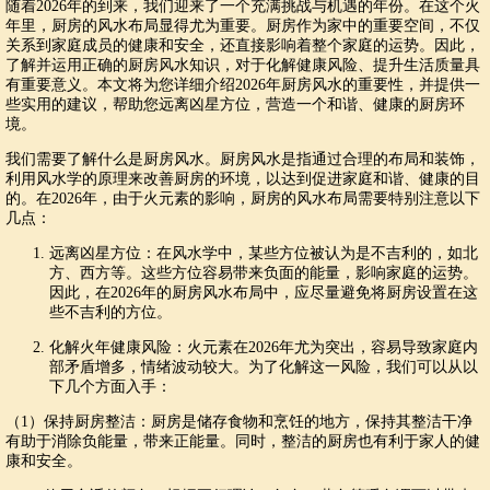
随着2026年的到来，我们迎来了一个充满挑战与机遇的年份。在这个火
年里，厨房的风水布局显得尤为重要。厨房作为家中的重要空间，不仅
关系到家庭成员的健康和安全，还直接影响着整个家庭的运势。因此，
了解并运用正确的厨房风水知识，对于化解健康风险、提升生活质量具
有重要意义。本文将为您详细介绍2026年厨房风水的重要性，并提供一
些实用的建议，帮助您远离凶星方位，营造一个和谐、健康的厨房环
境。
我们需要了解什么是厨房风水。厨房风水是指通过合理的布局和装饰，
利用风水学的原理来改善厨房的环境，以达到促进家庭和谐、健康的目
的。在2026年，由于火元素的影响，厨房的风水布局需要特别注意以下
几点：
远离凶星方位：在风水学中，某些方位被认为是不吉利的，如北
方、西方等。这些方位容易带来负面的能量，影响家庭的运势。
因此，在2026年的厨房风水布局中，应尽量避免将厨房设置在这
些不吉利的方位。
化解火年健康风险：火元素在2026年尤为突出，容易导致家庭内
部矛盾增多，情绪波动较大。为了化解这一风险，我们可以从以
下几个方面入手：
（1）保持厨房整洁：厨房是储存食物和烹饪的地方，保持其整洁干净
有助于消除负能量，带来正能量。同时，整洁的厨房也有利于家人的健
康和安全。