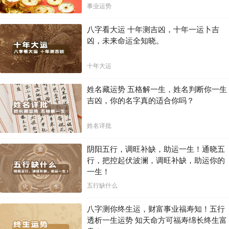
局！！
事业运势
八字看大运 十年测吉凶，十年一运卜吉
凶，未来命运全知晓。
十年大运
姓名藏运势 五格解一生，姓名判断你一生
吉凶，你的名字真的适合你吗？
姓名详批
阴阳五行，调旺补缺，助运一生！通晓五
行，把控起伏波澜，调旺补缺，助运你的
一生！
五行缺什么
八字测你终生运，财富事业福寿知！五行
透析一生运势 知天命方可福寿绵长终生富