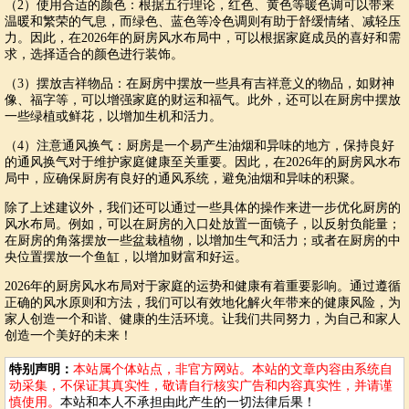
（2）使用合适的颜色：根据五行理论，红色、黄色等暖色调可以带来
温暖和繁荣的气息，而绿色、蓝色等冷色调则有助于舒缓情绪、减轻压
力。因此，在2026年的厨房风水布局中，可以根据家庭成员的喜好和需
求，选择适合的颜色进行装饰。
（3）摆放吉祥物品：在厨房中摆放一些具有吉祥意义的物品，如财神
像、福字等，可以增强家庭的财运和福气。此外，还可以在厨房中摆放
一些绿植或鲜花，以增加生机和活力。
（4）注意通风换气：厨房是一个易产生油烟和异味的地方，保持良好
的通风换气对于维护家庭健康至关重要。因此，在2026年的厨房风水布
局中，应确保厨房有良好的通风系统，避免油烟和异味的积聚。
除了上述建议外，我们还可以通过一些具体的操作来进一步优化厨房的
风水布局。例如，可以在厨房的入口处放置一面镜子，以反射负能量；
在厨房的角落摆放一些盆栽植物，以增加生气和活力；或者在厨房的中
央位置摆放一个鱼缸，以增加财富和好运。
2026年的厨房风水布局对于家庭的运势和健康有着重要影响。通过遵循
正确的风水原则和方法，我们可以有效地化解火年带来的健康风险，为
家人创造一个和谐、健康的生活环境。让我们共同努力，为自己和家人
创造一个美好的未来！
特别声明：
本站属个体站点，非官方网站。本站的文章内容由系统自
动采集，不保证其真实性，敬请自行核实广告和内容真实性，并请谨
慎使用。
本站和本人不承担由此产生的一切法律后果！