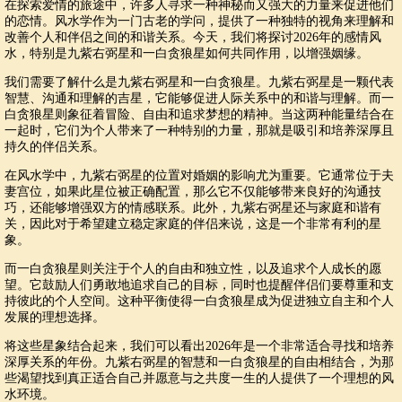
在探索爱情的旅途中，许多人寻求一种神秘而又强大的力量来促进他们
的恋情。风水学作为一门古老的学问，提供了一种独特的视角来理解和
改善个人和伴侣之间的和谐关系。今天，我们将探讨2026年的感情风
水，特别是九紫右弼星和一白贪狼星如何共同作用，以增强姻缘。
我们需要了解什么是九紫右弼星和一白贪狼星。九紫右弼星是一颗代表
智慧、沟通和理解的吉星，它能够促进人际关系中的和谐与理解。而一
白贪狼星则象征着冒险、自由和追求梦想的精神。当这两种能量结合在
一起时，它们为个人带来了一种特别的力量，那就是吸引和培养深厚且
持久的伴侣关系。
在风水学中，九紫右弼星的位置对婚姻的影响尤为重要。它通常位于夫
妻宫位，如果此星位被正确配置，那么它不仅能够带来良好的沟通技
巧，还能够增强双方的情感联系。此外，九紫右弼星还与家庭和谐有
关，因此对于希望建立稳定家庭的伴侣来说，这是一个非常有利的星
象。
而一白贪狼星则关注于个人的自由和独立性，以及追求个人成长的愿
望。它鼓励人们勇敢地追求自己的目标，同时也提醒伴侣们要尊重和支
持彼此的个人空间。这种平衡使得一白贪狼星成为促进独立自主和个人
发展的理想选择。
将这些星象结合起来，我们可以看出2026年是一个非常适合寻找和培养
深厚关系的年份。九紫右弼星的智慧和一白贪狼星的自由相结合，为那
些渴望找到真正适合自己并愿意与之共度一生的人提供了一个理想的风
水环境。