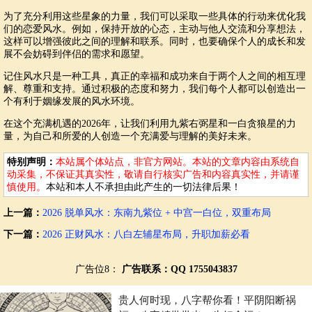
为了充分利用这些星象的力量，我们可以采取一些具体的行动来优化我
们的恋爱风水。例如，保持开放的心态，主动与他人交流和分享想法，
这样可以增强彼此之间的理解和联系。同时，也要确保个人的成长和发
展不会妨碍到伴侣的需求和愿望。
记住风水只是一种工具，真正的幸福和成功来自于两个人之间的相互理
解、尊重和支持。通过积极的态度和努力，我们每个人都可以创造出一
个有利于姻缘发展的风水环境。
在这个充满机遇的2026年，让我们利用九紫右弼星和一白贪狼星的力
量，为自己和所爱的人创造一个充满爱与理解的美好未来。
特别声明：
本站属个体站点，非官方网站。本站的文章内容由系统自
动采集，不保证其真实性，敬请自行核实广告和内容真实性，并请谨
慎使用。
本站和本人不承担由此产生的一切法律后果！
上一篇：
2026 脱单风水：东南九紫位 + 中宫一白位，双重布局
下一篇：
2026 正财风水：八白左辅星布局，升职加薪必看
广告位8：
广告联系：QQ 1755043837
贵人何时现，八字帮你看！平阴阳断祸