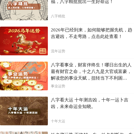
福，八字精批批出一生好命运！
八字精批
2026年已经到来，如何能够把握先机，趋
吉避凶，不走弯路，点击此处查看！
流年运势
八字看事业，财富伴终生！哪日出生的人
最有财官之命，十之八九是大官或富豪，
解读您的事业天赋，扭转当下不利困
局！！
事业运势
八字看大运 十年测吉凶，十年一运卜吉
凶，未来命运全知晓。
十年大运