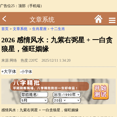
广告位25：顶部（手机端）
文章系统
首页
>
文章系统
﹥
生肖星座
﹥
十二生肖
2026 感情风水：九紫右弼星 + 一白贪
狼星，催旺姻缘
来源:网络 热度:220℃ 2025/12/11 1:34:20
感情风水：九紫右弼星 + 一白贪狼星，催旺姻缘