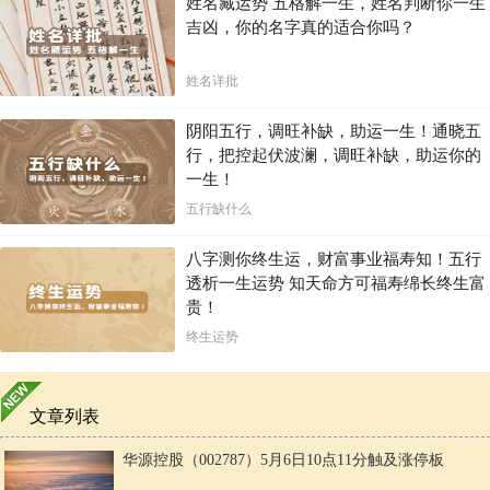
姓名藏运势 五格解一生，姓名判断你一生
吉凶，你的名字真的适合你吗？
姓名详批
阴阳五行，调旺补缺，助运一生！通晓五
行，把控起伏波澜，调旺补缺，助运你的
一生！
五行缺什么
八字测你终生运，财富事业福寿知！五行
透析一生运势 知天命方可福寿绵长终生富
贵！
终生运势
文章列表
华源控股（002787）5月6日10点11分触及涨停板