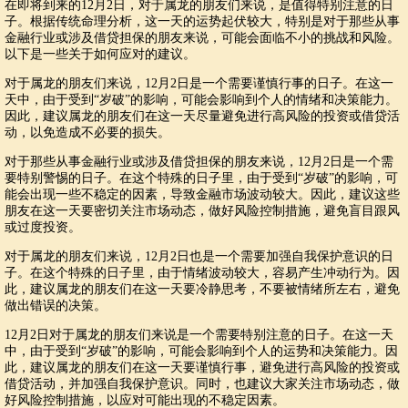
在即将到来的12月2日，对于属龙的朋友们来说，是值得特别注意的日
子。根据传统命理分析，这一天的运势起伏较大，特别是对于那些从事
金融行业或涉及借贷担保的朋友来说，可能会面临不小的挑战和风险。
以下是一些关于如何应对的建议。
对于属龙的朋友们来说，12月2日是一个需要谨慎行事的日子。在这一
天中，由于受到“岁破”的影响，可能会影响到个人的情绪和决策能力。
因此，建议属龙的朋友们在这一天尽量避免进行高风险的投资或借贷活
动，以免造成不必要的损失。
对于那些从事金融行业或涉及借贷担保的朋友来说，12月2日是一个需
要特别警惕的日子。在这个特殊的日子里，由于受到“岁破”的影响，可
能会出现一些不稳定的因素，导致金融市场波动较大。因此，建议这些
朋友在这一天要密切关注市场动态，做好风险控制措施，避免盲目跟风
或过度投资。
对于属龙的朋友们来说，12月2日也是一个需要加强自我保护意识的日
子。在这个特殊的日子里，由于情绪波动较大，容易产生冲动行为。因
此，建议属龙的朋友们在这一天要冷静思考，不要被情绪所左右，避免
做出错误的决策。
12月2日对于属龙的朋友们来说是一个需要特别注意的日子。在这一天
中，由于受到“岁破”的影响，可能会影响到个人的运势和决策能力。因
此，建议属龙的朋友们在这一天要谨慎行事，避免进行高风险的投资或
借贷活动，并加强自我保护意识。同时，也建议大家关注市场动态，做
好风险控制措施，以应对可能出现的不稳定因素。