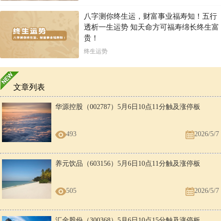
八字测你终生运，财富事业福寿知！五行
透析一生运势 知天命方可福寿绵长终生富
贵！
终生运势
文章列表
华源控股（002787）5月6日10点11分触及涨停板
493
2026/5/7
养元饮品（603156）5月6日10点11分触及涨停板
505
2026/5/7
汇金股份（300368）5月6日10点15分触及涨停板