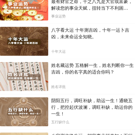
最有财官之命，十之八九是大官或富豪，
解读您的事业天赋，扭转当下不利困
局！！
事业运势
八字看大运 十年测吉凶，十年一运卜吉
凶，未来命运全知晓。
十年大运
姓名藏运势 五格解一生，姓名判断你一生
吉凶，你的名字真的适合你吗？
姓名详批
阴阳五行，调旺补缺，助运一生！通晓五
行，把控起伏波澜，调旺补缺，助运你的
一生！
五行缺什么