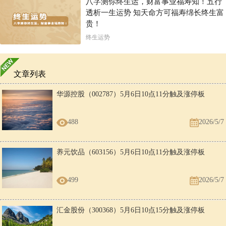
八字测你终生运，财富事业福寿知！五行
透析一生运势 知天命方可福寿绵长终生富
贵！
终生运势
文章列表
华源控股（002787）5月6日10点11分触及涨停板
488
2026/5/7
养元饮品（603156）5月6日10点11分触及涨停板
499
2026/5/7
汇金股份（300368）5月6日10点15分触及涨停板