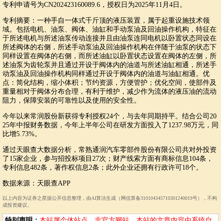
专利申请号为CN202423160089.6，授权日为2025年11月4日。
专利摘要：一种手自一体式千斤顶的液压装置，属于起重设施技术领
域。包括电机、油泵、阀体、油缸和手动泵油及回油操作机构，特征在
于所述电机与所述油泵传动连接并且由油泵连同电机以卧置状态同设在
所述阀体的右侧，所述手动泵油及回油操作机构在伴随于油泵的状态下
同样设置在阀体的右侧，而所述油缸以卧置状态设置在阀体的左侧，所
述油泵为齿轮泵并且通过开设于阀体内的油道与所述油缸相通，所述手
动泵油及回油操作机构同样通过开设于阀体内的油道与油缸相通。优
点：简化结构，缩小体积；节约资源，方便管护；优化空间，使部件及
重量相对于阀体分布合理，有利于维护，减少作为流体的液压油的流动
阻力，保障安装的可靠性以及使用的安全性。
今年以来常润股份新获得专利授权24个，与去年同期持平。结合公司20
25年中报财务数据，今年上半年公司在研发方面投入了1237.98万元，同
比增5.73%。
通过天眼查大数据分析，常熟通润汽车零部件股份有限公司共对外投资
了15家企业，参与招投标项目27次；财产线索方面有商标信息104条，
专利信息482条，著作权信息2条；此外企业还拥有行政许可18个。
数据来源：天眼查APP
以上内容为证券之星据公开信息整理，由AI算法生成（网信算备310104345710301240019号），不构
成投资建议。
特别声明：
本站属个体站点，非官方网站。本站的文章内容由系统自