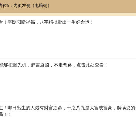
告位5：内页左侧（电脑端）
看！平阴阳断祸福，八字精批批出一生好命运！
如何能够把握先机，趋吉避凶，不走弯路，点击此处查看！
生！哪日出生的人最有财官之命，十之八九是大官或富豪，解读您的
局！！