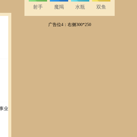
射手
魔羯
水瓶
双鱼
广告位4：右侧300*250
事业