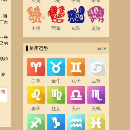
辰龙
巳蛇
午马
未羊
一些
，而
二天
申猴
酉鸡
戌狗
亥猪
一些
己的
▌星座运势
more
助和
，我
白羊
金牛
双子
巨蟹
并请
狮子
处女
天秤
天蝎