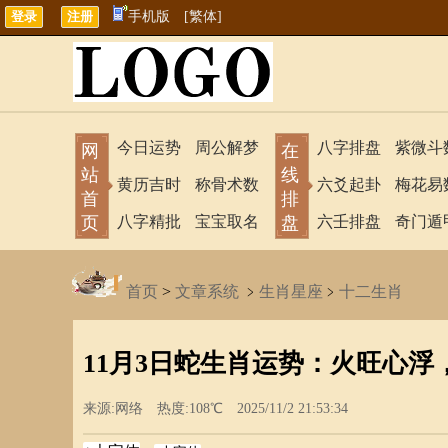
手机版
[繁体]
今日运势
周公解梦
八字排盘
紫微斗
网
在
站
线
黄历吉时
称骨术数
六爻起卦
梅花易
首
排
页
八字精批
宝宝取名
盘
六壬排盘
奇门遁
首页
>
文章系统
﹥
生肖星座
﹥
十二生肖
11月3日蛇生肖运势：火旺心
来源:网络 热度:108℃ 2025/11/2 21:53:34