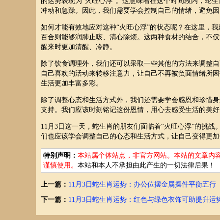
的运势表现为“火旺心浮”。这意味着在这个时间段内，蛇
冲动和急躁。因此，我们需要学会控制自己的情绪，避免因
如何才能有效地应对这种“火旺心浮”的状态呢？在这里，
百合则能够润肺止咳、清心除烦。这两种食材的结合，不仅
醒来时更加清醒、冷静。
除了饮食调理外，我们还可以采取一些其他的方法来调整自
自己喜欢的活动来转移注意力，让自己不再被负面情绪所困
生活更加丰富多彩。
除了调整心态和生活方式外，我们还需要学会感恩和珍惜身
支持。我们应该时刻铭记这份恩情，用心去感受生活的美好
11月3日这一天，蛇生肖的朋友们面临着“火旺心浮”的挑
们也应该学会调整自己的心态和生活方式，让自己变得更加
特别声明：
本站属个体站点，非官方网站。本站的文章内
谨慎使用。
本站和本人不承担由此产生的一切法律后果！
上一篇：
11月3日蛇生肖运势：办公位摆金属摆件平衡五行
下一篇：
11月3日蛇生肖运势：红色与绿色衣饰可助提升运