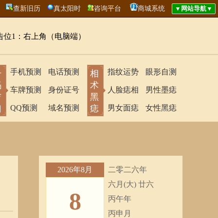
查新旧历
真太阳时
咨询平台
商城系统
告位1：右上角（电脑端）
手机预测
电话预测
指纹运势
眼形自测
号
相
码
术
车牌预测
身份证号
人脸痣相
男性墨痣
吉
黑
凶
QQ预测
域名预测
痣
男女面痣
女性黑痣
2026年8月
二零二六年
六月(大) 廿六
8
丙午年
丙申月