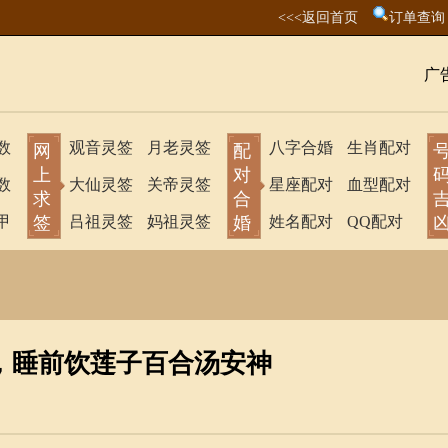
<<<返回首页
订单查询
广
数
观音灵签
月老灵签
八字合婚
生肖配对
网
配
上
对
数
大仙灵签
关帝灵签
星座配对
血型配对
求
合
甲
签
吕祖灵签
妈祖灵签
婚
姓名配对
QQ配对
浮，睡前饮莲子百合汤安神