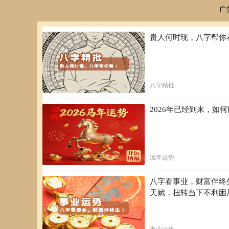
广
贵人何时现，八字帮你
八字精批
2026年已经到来，
流年运势
八字看事业，财富伴终
天赋，扭转当下不利困