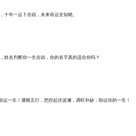
凶，十年一运卜吉凶，未来命运全知晓。
生，姓名判断你一生吉凶，你的名字真的适合你吗？
助运一生！通晓五行，把控起伏波澜，调旺补缺，助运你的一生！