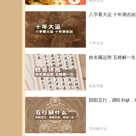
事业运势
八字看大运 十年测吉
十年大运
姓名藏运势 五格解一
姓名详批
阴阳五行，调旺补缺，
五行缺什么