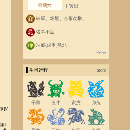
星期六
甲寅日
破屋、坏垣、余事勿取、
诸事不宜
冲猴(戊申)煞北
+More
▌生肖运程
more
子鼠
丑牛
寅虎
卯兔
来探
他们