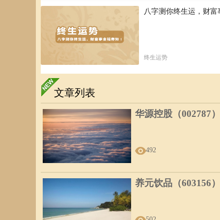
八字测你终生运，财富
终生运势
文章列表
华源控股（002787
492
养元饮品（603156
502