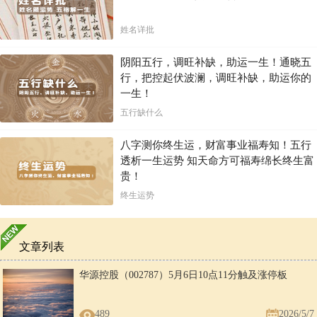
姓名详批
阴阳五行，调旺补缺，助运一生！通晓五
行，把控起伏波澜，调旺补缺，助运你的
一生！
五行缺什么
八字测你终生运，财富事业福寿知！五行
透析一生运势 知天命方可福寿绵长终生富
贵！
终生运势
文章列表
华源控股（002787）5月6日10点11分触及涨停板
489
2026/5/7