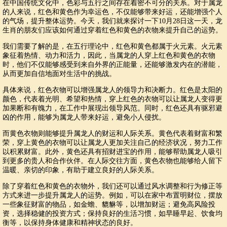
在中国传统文化中，色彩与五行之间存在着密不可分的关系。对于属龙
的人来说，红色和黄色作为幸运色，不仅能够带来好运，还能增强个人
的气场，提升整体运势。今天，我们就来探讨一下10月28日这一天，龙
生肖的朋友们应该如何通过穿着红色和黄色的衣物来提升自己的运势。
我们需要了解的是，在五行理论中，红色和黄色都属于火元素。火元素
象征着热情、动力和活力，因此，当属龙的人穿上红色和黄色的衣物
时，他们不仅能够感受到来自外界的正能量，还能够激发内在的潜能，
从而更加自信地面对生活中的挑战。
具体来说，红色衣物可以增强属龙人的领导力和决断力。红色是太阳的
颜色，代表着光明、希望和热情，穿上红色的衣物可以让属龙人变得更
加果断和有魄力，在工作中展现出领导风范。同时，红色还具有驱邪避
凶的作用，能够为属龙人带来好运，避免小人侵扰。
而黄色衣物则能够提升属龙人的财运和人际关系。黄色代表着财富和繁
荣，穿上黄色的衣物可以让属龙人更加关注自己的经济状况，努力工作
以积累财富。此外，黄色还具有招财进宝的作用，能够帮助属龙人吸引
到更多的贵人和合作伙伴。在人际交往方面，黄色衣物也能够给人留下
温暖、亲切的印象，有助于建立良好的人际关系。
除了穿着红色和黄色的衣物外，我们还可以通过风水调整和行为修正等
方式来进一步提升属龙人的运势。例如，可以在家中布置明财位，摆放
一些象征财富的物品，如金蟾、貔貅等，以增加财运；避免高风险投
资，选择稳健的投资方式；保持良好的生活习惯，如早睡早起、饮食均
衡等，以保持身体健康和精神状态的良好。