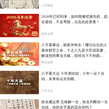
八字精批
2026年已经到来，如何能够把握先机，趋
吉避凶，不走弯路，点击此处查看！
流年运势
八字看事业，财富伴终生！哪日出生的人
最有财官之命，十之八九是大官或富豪，
解读您的事业天赋，扭转当下不利困
局！！
事业运势
八字看大运 十年测吉凶，十年一运卜吉
凶，未来命运全知晓。
十年大运
姓名藏运势 五格解一生，姓名判断你一生
吉凶，你的名字真的适合你吗？