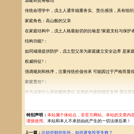
温暖则贫瘠板结
传统命理学中，戊土人通常稳重务实、责任感强，具有组织
家庭角色：高山般的父亲
在家庭结构中，戊土人格最贴切的比喻是?家庭支柱与保护
结构功能?：
如同城墙提供防护，戊土型父亲为家庭建立安全边界 是家
权威特征?：
强调规则和秩序，注重传统价值传承 可能因过于严格而显
家庭责任?：
作为决策中心承担最终责任 在危机中提供稳定支持 需注意
与其他成员的互动?：
与癸水(妻子)形成”山环水抱”的相生关系 对乙木(女儿)既
特别声明：
本站属个体站点，非官方网站。本站的文章内
与管理者
谨慎使用。
本站和本人不承担由此产生的一切法律后果！
戊土特质在社会职业中的最佳体现是组织管理者和实体建设
上一篇：
比劫夺财的年份，如何避免投资失败？