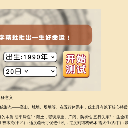
象征意义
貌形态——高山、城墙、堤坝等。在五行体系中，戊土具有以下核心特质
本质 阴阳属性?：阳土，强调厚重、广阔、防御性 五行关系?： 生金(
用 被木克(甲乙)：适度疏松可促进生机，过度则结构破坏 需火生(丙丁)：