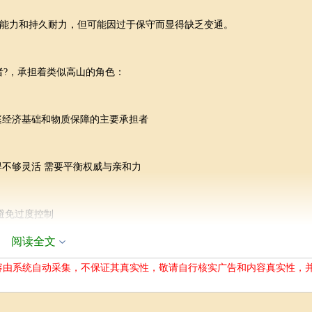
能力和持久耐力，但可能因过于保守而显得缺乏变通。
者?，承担着类似高山的角色：
庭经济基础和物质保障的主要承担者
得不够灵活 需要平衡权威与亲和力
避免过度控制
阅读全文
有约束又提供成长空间 与丙火(长子)可能形成责任传承 社会角色：稳健的建
容由系统自动采集，不保证其真实性，敬请自行核实广告和内容真实性，
者，其职业特征具有鲜明特点：