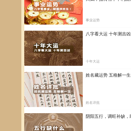
织 养生重点?： 规律饮食保护脾胃 适度运动保持代谢 学
职业选择?：
事业运势
优先考虑需要责任感的岗位 适合系统化和结构化的工作 避
能力提升?：
八字看大运 十年测吉
补充创新思维训练 培养快速决策能力 学习情绪表达与沟通
人际关系?：
十年大运
增强情感回应能力 平衡原则性与灵活性 在家庭中平衡权威
戊土特质者在现代社会中可发挥以下独特价值：
姓名藏运势 五格解一
基础建设?：
维护社会基本架构 保障关键系统稳定运行 传承有价值的传
危机管理?：
姓名详批
在动荡时期提供确定性 建立可靠的应急机制 充当社会压舱
阴阳五行，调旺补缺，
资源管理?：