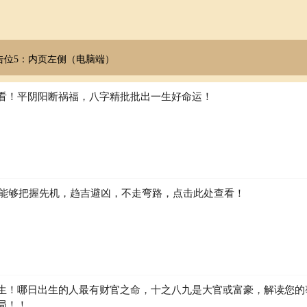
言出必行，值得信赖 高山的稳固不移 组织力 系统化构建与维护 城墙的结构
际效果 土壤的生产功能 典型职业适配 建筑工程师?：实体项目的规划建设 
利用 财务总监?：资产的安全保值 政府官员?：社会秩序的维护者 职业优
履行者 潜在挑战?： 可能抗拒变革创新 决策过程较为缓慢 需注意避免过
告位5：内页左侧（电脑端）
看！平阴阳断祸福，八字精批批出一生好命运！
期规划
于物质：需重视精神价值 相生相克关系
如何能够把握先机，趋吉避凶，不走弯路，点击此处查看！
供温暖，避免过于冷硬
生！哪日出生的人最有财官之命，十之八九是大官或富豪，解读您的
神)：稳定输出但可能限制创新 健康与能量管理 身体对应?：脾胃系统、肌
局！！