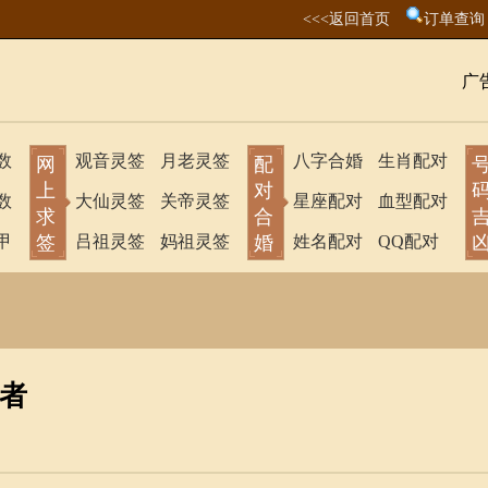
<<<返回首页
订单查询
广
数
观音灵签
月老灵签
八字合婚
生肖配对
网
配
上
对
数
大仙灵签
关帝灵签
星座配对
血型配对
求
合
甲
签
吕祖灵签
妈祖灵签
婚
姓名配对
QQ配对
者