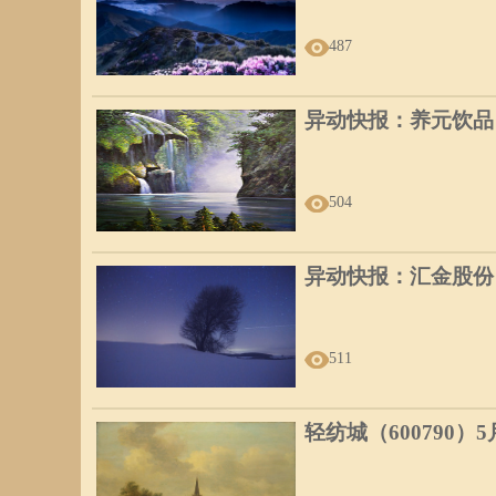
487
异动快报：养元饮品（6
504
异动快报：汇金股份（3
511
轻纺城（600790）