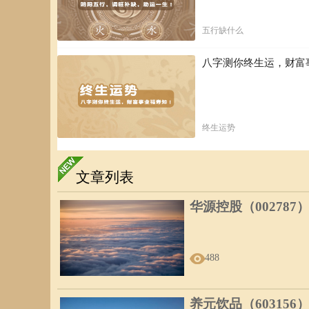
优化物质资源配置 实现可持续发展 构建良性循环系统 总结
戊土作为阳土之代表，其”高山城墙”的本质在家庭和社会中
五行缺什么
助于这类人格更好地发挥稳定性和组织力，同时规避保守僵
要在稳定与变革、原则与灵活、物质与精神之间找到动态平
八字测你终生运，财富
终生运势
文章列表
华源控股（002787
488
养元饮品（603156