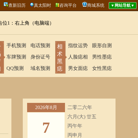
查新旧历
真太阳时
咨询平台
商城系统
告位1：右上角（电脑端）
手机预测
电话预测
指纹运势
眼形自测
号
相
码
术
车牌预测
身份证号
人脸痣相
男性墨痣
吉
黑
凶
QQ预测
域名预测
痣
男女面痣
女性黑痣
2026年8月
二零二六年
六月(大) 廿五
7
丙午年
丙申月