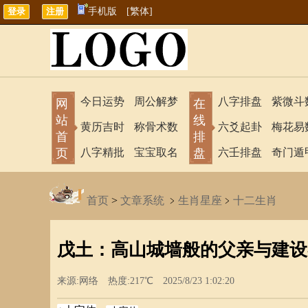
手机版
[繁体]
今日运势
周公解梦
八字排盘
紫微斗
网
在
站
线
黄历吉时
称骨术数
六爻起卦
梅花易
首
排
页
八字精批
宝宝取名
盘
六壬排盘
奇门遁
首页
>
文章系统
﹥
生肖星座
﹥
十二生肖
戊土：高山城墙般的父亲与建设
来源:网络 热度:217℃ 2025/8/23 1:02:20