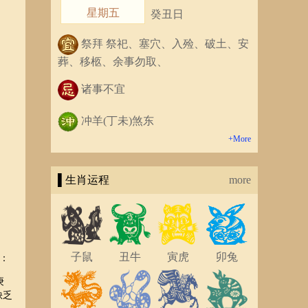
星期五
癸丑日
祭拜 祭祀、塞穴、入殓、破土、安
葬、移柩、余事勿取、
诸事不宜
冲羊(丁未)煞东
+More
▌生肖运程
more
子鼠
丑牛
寅虎
卯兔
：
庚
缺乏