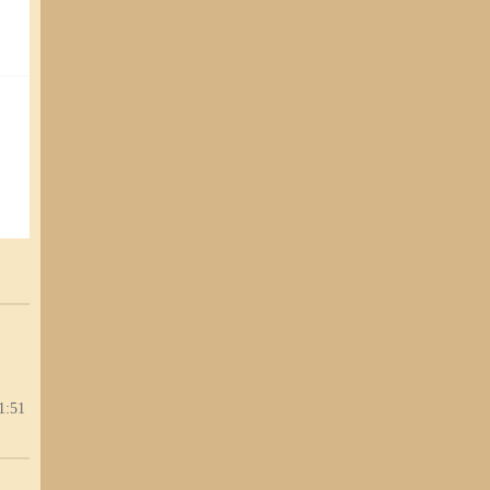
，有
都需
1:51