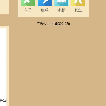
完整
企业
射手
魔羯
水瓶
双鱼
势与
度保
广告位4：右侧300*250
事业
肉组