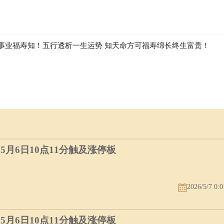
分别体现为?支柱父亲?与?建设者?两种核心角色。理解戊土的特性与规律
化的潜在局限。无论是作为家庭保护者还是社会基础维护者，戊土型人物
衡，方能实现个人价值与社会贡献的坚实永续。
事业福寿知！五行透析一生运势 知天命方可福寿绵长终生富贵！
）5月6日10点11分触及涨停板
2026/5/7 0:0
）5月6日10点11分触及涨停板