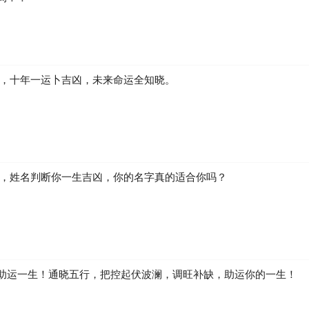
习释放心理压力 现代应用启示 个人发展建议
免过于多变或冒险的环境
凶，十年一运卜吉凶，未来命运全知晓。
与民主 社会价值实现
生，姓名判断你一生吉凶，你的名字真的适合你吗？
统
石
助运一生！通晓五行，把控起伏波澜，调旺补缺，助运你的一生！