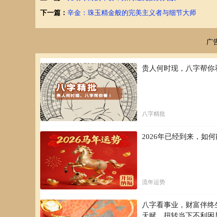
核心管理特质 特质维度 具体表现 对应戊土特性 可靠性 
下一篇：
辛金：珠玉精金般的完美主义者与细节大师
持久性 长期坚持同一目标 大地的恒久不变 务实性 注重实
管理者?：组织体系的维护运营 农业专家?：土地资源的开发
挑战 优势?： 危机中的稳定器 系统化思维能力 长期承诺的
广
守 命理深度分析 性格优势与成长方向
戊土日主者(出生日天干为戊)的典型特征：
贵人何时现，八字帮你
优势面?：
重信守诺，言行一致 抗压能力强，处变不惊 善于积累和长
需平衡的方面?：
八字精批
固执己见：需培养开放思维 缺乏弹性：需增强应变能力 过
2026年已经到来，
戊土与其他天干的互动规律：
最佳搭档?：
癸水(正财)：形成”戊癸合火”，激发活力 丙火(偏印)：提
流年运势
需注意关系?：
八字看事业，财富伴终
甲木(七杀)：适度挑战促进成长，过度则压力过大 庚金(食
天赋，扭转当下不利困