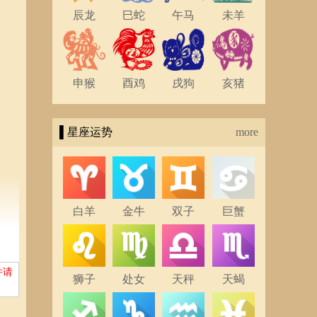
辰龙
巳蛇
午马
未羊
申猴
酉鸡
戌狗
亥猪
▌星座运势
more
白羊
金牛
双子
巨蟹
设者
并请
狮子
处女
天秤
天蝎