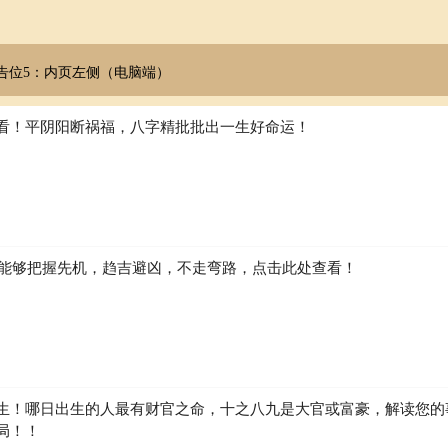
告位5：内页左侧（电脑端）
看！平阴阳断祸福，八字精批批出一生好命运！
如何能够把握先机，趋吉避凶，不走弯路，点击此处查看！
生！哪日出生的人最有财官之命，十之八九是大官或富豪，解读您的
局！！