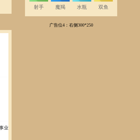
射手
魔羯
水瓶
双鱼
广告位4：右侧300*250
事业