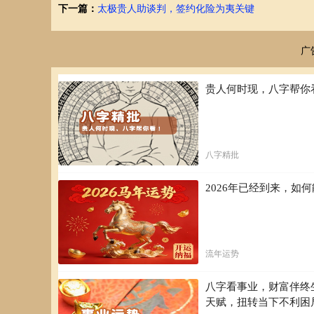
下一篇：
太极贵人助谈判，签约化险为夷关键
广
贵人何时现，八字帮你
八字精批
2026年已经到来，
流年运势
八字看事业，财富伴终
天赋，扭转当下不利困