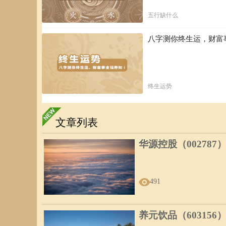
五行缺什么
八字测你终生运，财富
终生运势
文章列表
华源控股（002787
491
养元饮品（603156