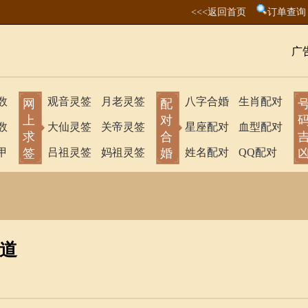
<<<返回首页
订单查询
广
数
观音灵签
月老灵签
八字合婚
生肖配对
网
配
上
对
数
大仙灵签
关帝灵签
星座配对
血型配对
求
合
甲
签
吕祖灵签
妈祖灵签
婚
姓名配对
QQ配对
道