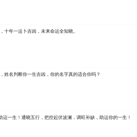
凶，十年一运卜吉凶，未来命运全知晓。
生，姓名判断你一生吉凶，你的名字真的适合你吗？
助运一生！通晓五行，把控起伏波澜，调旺补缺，助运你的一生！