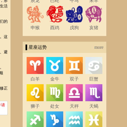
辰龙
巳蛇
午马
未羊
，形
生活
们的
申猴
酉鸡
戌狗
亥猪
。这
▌星座运势
more
、避
。
顺
白羊
金牛
双子
巨蟹
修正
并请
狮子
处女
天秤
天蝎