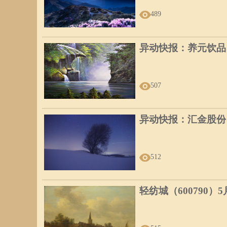
489
异动快报：养元饮品（6
507
异动快报：汇金股份（3
512
轻纺城（600790）