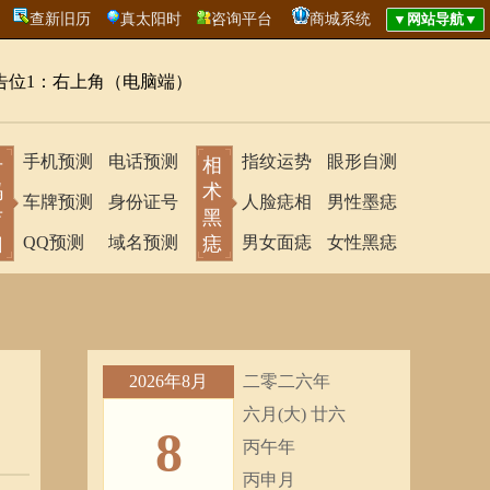
查新旧历
真太阳时
咨询平台
商城系统
告位1：右上角（电脑端）
手机预测
电话预测
指纹运势
眼形自测
号
相
码
术
车牌预测
身份证号
人脸痣相
男性墨痣
吉
黑
凶
QQ预测
域名预测
痣
男女面痣
女性黑痣
2026年8月
二零二六年
六月(大) 廿六
8
丙午年
丙申月