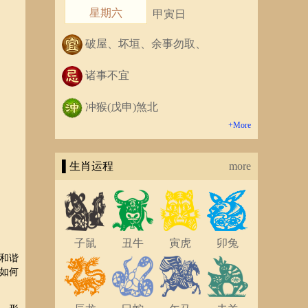
星期六
甲寅日
破屋、坏垣、余事勿取、
诸事不宜
冲猴(戊申)煞北
+More
▌生肖运程
more
子鼠
丑牛
寅虎
卯兔
和谐
如何