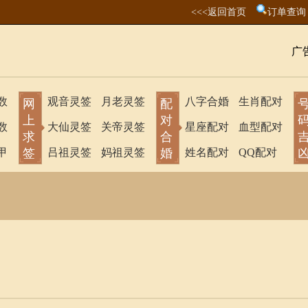
<<<返回首页
订单查询
广
数
观音灵签
月老灵签
八字合婚
生肖配对
网
配
上
对
数
大仙灵签
关帝灵签
星座配对
血型配对
求
合
甲
签
吕祖灵签
妈祖灵签
婚
姓名配对
QQ配对