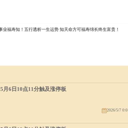
事业福寿知！五行透析一生运势 知天命方可福寿绵长终生富贵！
）5月6日10点11分触及涨停板
2026/5/7 0:0