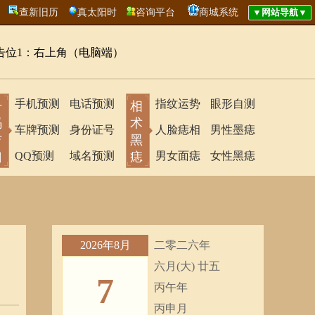
查新旧历
真太阳时
咨询平台
商城系统
告位1：右上角（电脑端）
手机预测
电话预测
指纹运势
眼形自测
号
相
码
术
车牌预测
身份证号
人脸痣相
男性墨痣
吉
黑
凶
QQ预测
域名预测
痣
男女面痣
女性黑痣
2026年8月
二零二六年
六月(大) 廿五
7
丙午年
丙申月