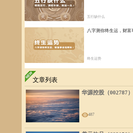
五行缺什么
八字测你终生运，财富
终生运势
文章列表
华源控股（002787
487