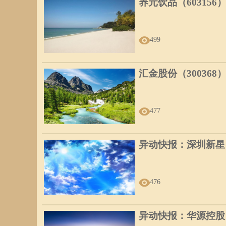
养元饮品（603156
499
汇金股份（300368
477
异动快报：深圳新星（6
476
异动快报：华源控股（0