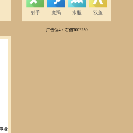
射手
魔羯
水瓶
双鱼
广告位4：右侧300*250
事业