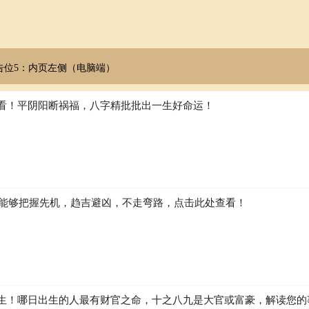
告位5：内页左侧（电脑端）
看！平阴阳断祸福，八字精批批出一生好命运！
如何能够把握先机，趋吉避凶，不走弯路，点击此处查看！
生！哪日出生的人最有财官之命，十之八九是大官或富豪，解读您的