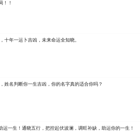
局！！
凶，十年一运卜吉凶，未来命运全知晓。
生，姓名判断你一生吉凶，你的名字真的适合你吗？
助运一生！通晓五行，把控起伏波澜，调旺补缺，助运你的一生！