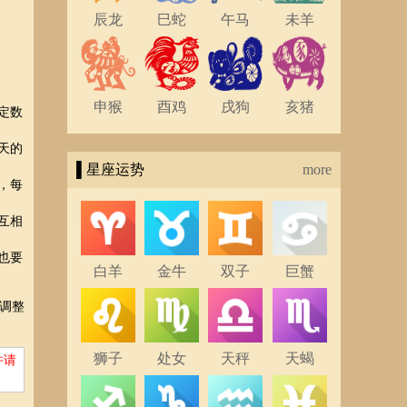
辰龙
巳蛇
午马
未羊
申猴
酉鸡
戌狗
亥猪
定数
天的
▌星座运势
more
，每
互相
也要
白羊
金牛
双子
巨蟹
调整
狮子
处女
天秤
天蝎
并请