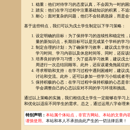
稳重：他们对待学习的态度认真，不会因为一时的困
踏实：他们在学习过程中注重基础知识的积累，不追
耐心：面对复杂的问题，他们不会轻易急躁，而是会
基于这些特点，我们可以为戊土学生制定以下学习策略：
设定明确的目标：为了保持学习的连续性和稳定性，
量的新知识点，长期目标可以是完成某个学科的学习
制定合理的计划：为了确保学习效率，建议戊土学生
学习时间、学习内容以及休息时间等。同时，还应该
培养良好的学习习惯：为了提高学习效果，建议戊土
周进行一次总结回顾等。此外，还应该避免拖延症的
寻求帮助和支持：在学习过程中遇到困难时，建议戊
讨论和交流。此外，还可以参加一些学习小组或者寻
保持积极的心态：在学习过程中保持积极的心态是非
学会调整自己的心态以应对不同的学习环境和挑战。
通过以上策略的实施，我们相信戊土学生一定能够在学习上
和优化以适应不同学生的需求。总之，通过运用八字命理来
特别声明：
本站属个体站点，非官方网站。本站的文章内
谨慎使用。
本站和本人不承担由此产生的一切法律后果！