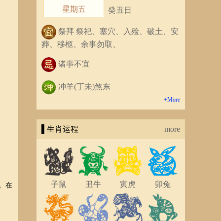
星期五
癸丑日
祭拜 祭祀、塞穴、入殓、破土、安
葬、移柩、余事勿取、
诸事不宜
冲羊(丁未)煞东
+More
▌生肖运程
more
子鼠
丑牛
寅虎
卯兔
。在