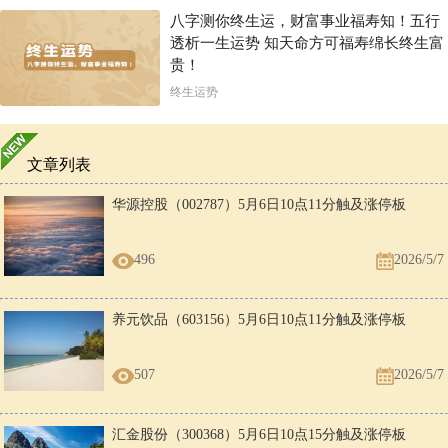
八字测你终生运，财富事业福寿知！五行
透析一生运势 知天命方可福寿绵长终生富
贵！
终生运势
文章列表
华源控股（002787）5月6日10点11分触及涨停板
496
2026/5/7
养元饮品（603156）5月6日10点11分触及涨停板
507
2026/5/7
汇金股份（300368）5月6日10点15分触及涨停板