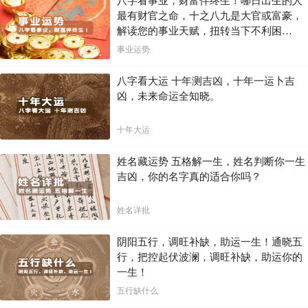
八字看事业，财富伴终生！哪日出生的人
适应能力，从而更好地面对未来的挑战。
最有财官之命，十之八九是大官或富豪，
解读您的事业天赋，扭转当下不利困
具体案例分析（虚构）
局！！
事业运势
例如，一位大林木命格的母亲和一位长流水命格的儿子，母亲可能比较
强势，希望儿子按照自己的规划去发展。而儿子则可能比较独立，希望
八字看大运 十年测吉凶，十年一运卜吉
自己去探索和选择。双方可能会在某些方面产生分歧，但最终，通过沟
凶，未来命运全知晓。
通和理解，他们可以找到平衡点，互相支持，共同成长。
另一个例子中，一位大林木命格的父亲和一位长流水命格的女儿，父亲
十年大运
可能会比较传统，注重女儿的家庭责任感。而女儿则可能比较注重个人
发展，希望拥有更大的自由度。父母需要在尊重女儿独立人格的同时，
引导她树立正确的价值观，找到在家庭和个人发展之间的平衡点。
姓名藏运势 五格解一生，姓名判断你一生
吉凶，你的名字真的适合你吗？
总结
姓名详批
父母“大林木”命格，孩子“长流水”命格，这种组合既有相生相克的因
素，也存在着许多需要积极引导的方面，最终的影响需要结合实际情况
去考量。相生相克的关系，并非决定命运的唯一因素，父母应在尊重孩
阴阳五行，调旺补缺，助运一生！通晓五
子个性的基础上，给予合适的引导和支持，才能帮助孩子更好地成长。
行，把控起伏波澜，调旺补缺，助运你的
一生！
命理学只是辅助工具，最终的决定权和责任在父母和孩子身上，通过正
确有效的引导和教育，才能最终帮助孩子健康快乐地成长。
五行缺什么