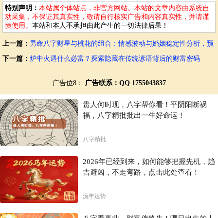
独立，甚至有些叛逆，不太容易受到父母的完全控制。他们可能会在追
特别声明：
本站属个体站点，非官方网站。本站的文章内容由系统自
求个人目标的过程中，与父母产生一些分歧。
动采集，不保证其真实性，敬请自行核实广告和内容真实性，并请谨
慎使用。
本站和本人不承担由此产生的一切法律后果！
对孩子未来发展的影响
上一篇：
男命八字财星与桃花的组合：情感波动与婚姻稳定性分析，预
判潜在的婚姻挑战
从积极角度来看，这种组合可能会培养出具有创新精神、独立思考能力
下一篇：
炉中火遇什么必富？探索隐藏在传统谚语背后的财富密码
的孩子。他们能够在不同的环境中快速适应，并做出符合自身价值观的
选择。他们可能在学术、艺术、设计等领域表现出色，展现出独特的个
性特点。
广告位8：
广告联系：QQ 1755043837
但潜在的挑战也需要关注。孩子可能会缺乏一定的耐心，在面对困难和
贵人何时现，八字帮你看！平阴阳断祸
挑战时可能容易急躁。由于过于独立，他们可能需要在人际交往中多加
福，八字精批批出一生好命运！
磨合，才能更好地与他人建立良好关系。父母也要避免强势干预，给予
孩子更多的空间去探索和成长。
八字精批
结合实际情况进行分析
2026年已经到来，如何能够把握先机，趋
需要注意的是，以上分析仅供参考，并不具有绝对性。命理学只是提供
吉避凶，不走弯路，点击此处查看！
一种参考框架，最终的成功还需要结合实际情况进行综合判断。孩子的
成长轨迹受到多种因素的影响，包括家庭教育、个人努力、社会环境
等。命理学并不能完全决定孩子的命运。
流年运势
父母应根据孩子的实际情况，采取合适的教育方式。在尊重孩子个性特
性的前提下，引导孩子树立正确的价值观，培养良好的生活习惯，提高