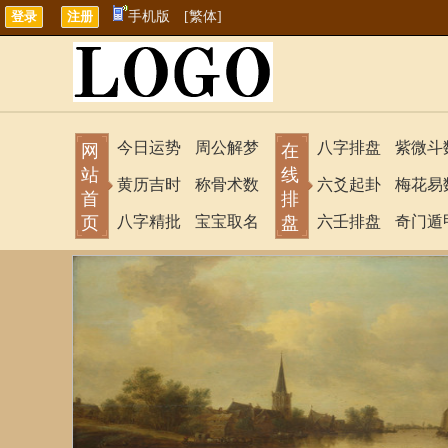
手机版
[繁体]
今日运势
周公解梦
八字排盘
紫微斗
网
在
站
线
黄历吉时
称骨术数
六爻起卦
梅花易
首
排
页
八字精批
宝宝取名
盘
六壬排盘
奇门遁