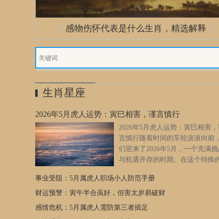
流离遇合代表什么生肖，成语解释落
感物伤怀代表是什么生肖，精选解释
感物伤怀指什么生肖数字完美解释落
感物伤怀是指什么生肖，诗意最新解
流汤滴水打一个生肖数字，第一解析
感物伤怀打一生肖数字数字，已答解
实
落实
答落实
释落实
落实
实
生肖星座
2026年5月虎人运势：寅巳相害，谨言慎行
2026年5月虎人运势：寅巳相害，
言慎行随着时间的车轮滚滚向前
们迎来了2026年5月，一个充满挑
与机遇并存的时期。在这个特殊
份里，对于属虎的朋友们来说，
事业受阻：5月属虎人职场小人防范手册
将迎来一系列运势的变化，其中最为关键的便是“寅巳相害”
象。这一现象不仅预示着即将到来的困难和挑战，更提醒着
财运预警：寅午半合虽好，但害太岁易破财
要时刻保持警惕，谨慎行事。本文将深入探讨2026年5月虎人
感情危机：5月属虎人需防第三者插足
势变化，以及如何应对这一挑战。我们要了解什么是“寅巳相