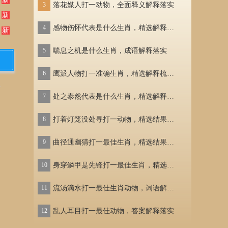
3
落花媒人打一动物，全面释义解释落实
3
新
4
感物伤怀代表是什么生肖，精选解释落实
4
新
5
喘息之机是什么生肖，成语解释落实
5
6
鹰派人物打一准确生肖，精选解释梳理落实
6
7
处之泰然代表是什么生肖，精选解释落实
7
多
8
打着灯笼没处寻打一动物，精选结果落实
8
9
曲径通幽猜打一最佳生肖，精选结果落实
9
10
身穿鳞甲是先锋打一最佳生肖，精选结果落实
10
11
流汤滴水打一最佳生肖动物，词语解释落实
11
12
乱人耳目打一最佳动物，答案解释落实
12