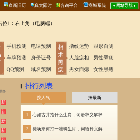
查新旧历
真太阳时
咨询平台
商城系统
告位1：右上角（电脑端）
手机预测
电话预测
指纹运势
眼形自测
号
相
码
术
车牌预测
身份证号
人脸痣相
男性墨痣
吉
黑
凶
QQ预测
域名预测
痣
男女面痣
女性黑痣
排行列表
更多
按人气
按最新
新
新
1
心如古井指什么生肖，词语释义解释落实
1
新
2
徒唤奈何打一准确生肖，词语释义解释落实
2
新
新