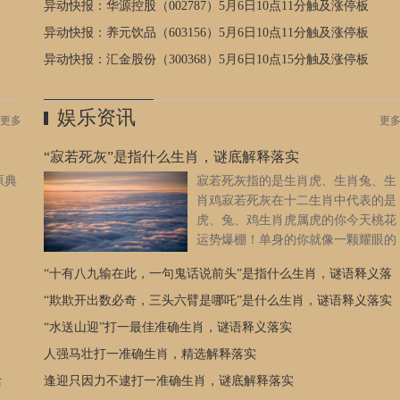
异动快报：华源控股（002787）5月6日10点11分触及涨停板
各种
面，主力资金净流出381.76万元，占总成交额0.58%，游资资金净
于属
流出547.83万元，占总成交额0.83%，散户资金净流入929.6万
异动快报：养元饮品（603156）5月6日10点11分触及涨停板
来自
元，占总成交额1.41%。以上内容为证券之星据公开信息整理，
异动快报：汇金股份（300368）5月6日10点15分触及涨停板
境、
由AI算法生成（网信算备310104345710301240019号），不构成
来看
资建议。
[详细]
在
娱乐资讯
更多
更
遇到
也会
“寂若死灰”是指什么生肖，谜底解释落实
的朋
原典
寂若死灰指的是生肖虎、生肖兔、生
个挑
肖鸡寂若死灰在十二生肖中代表的是
然拥
虎、兔、鸡生肖虎属虎的你今天桃花
习和
运势爆棚！单身的你就像一颗耀眼的
担
星星，吸引着周围人的目光。积极参
我们
“十有八九输在此，一句鬼话说前头”是指什么生肖，谜语释义落
加社交活动，展现自己的魅力，勇敢地去追求自己的幸福吧。有
属虎
伴的你，与爱人之间的感情更加深厚，一起度过浪漫的时光，让
实
“欺欺开出数必奇，三头六臂是哪吒”是什么生肖，谜语释义落实
会影
爱情的火焰燃烧得更加旺盛。但要注意避免烂桃花的干扰，坚守
虎的
“水送山迎”打一最佳准确生肖，谜语释义落实
自己的爱情阵地。生肖兔属兔的你今天与伴侣相处融洽，就像两
定。
人强马壮打一准确生肖，精选解释落实
只可爱的小兔子，相互依偎，温暖彼此。单身的你可以多关注身
。我
边的朋友，也许那个对的人就在你身边。要勇敢地表达自己的感
活
逢迎只因力不逮打一准确生肖，谜底解释落实
说，
情，不要错过机会哦。
[详细]