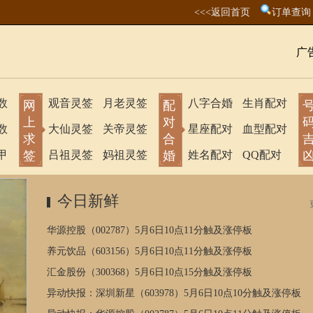
<<<返回首页
订单查询
广
数
观音灵签
月老灵签
八字合婚
生肖配对
网
配
上
对
数
大仙灵签
关帝灵签
星座配对
血型配对
求
合
甲
签
吕祖灵签
妈祖灵签
婚
姓名配对
QQ配对
今日新鲜
华源控股（002787）5月6日10点11分触及涨停板
养元饮品（603156）5月6日10点11分触及涨停板
汇金股份（300368）5月6日10点15分触及涨停板
异动快报：深圳新星（603978）5月6日10点10分触及涨停板