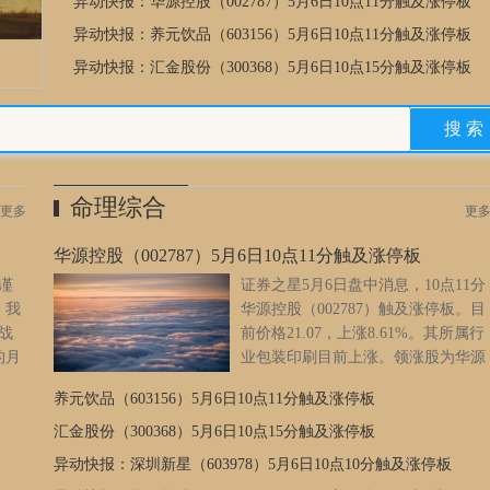
异动快报：华源控股（002787）5月6日10点11分触及涨停板
异动快报：养元饮品（603156）5月6日10点11分触及涨停板
异动快报：汇金股份（300368）5月6日10点15分触及涨停板
命理综合
更多
更
华源控股（002787）5月6日10点11分触及涨停板
谨
证券之星5月6日盘中消息，10点11分
，我
华源控股（002787）触及涨停板。目
战
前价格21.07，上涨8.61%。其所属行
的月
业包装印刷目前上涨。领涨股为华源
他们
控股。该股为半导体，包装印刷概念
养元饮品（603156）5月6日10点11分触及涨停板
的现
热股，当日半导体概念上涨3.95%，包装印刷概念上涨0.93%。华
人们
源控股的投资逻辑如下：1、公司标的公司专注于半导体专用温控
汇金股份（300368）5月6日10点15分触及涨停板
的运
设备，并自主研发提供AI端侧液冷解决方案，主要客户为国内知
异动快报：深圳新星（603978）5月6日10点10分触及涨停板
名半导体晶圆制造和设备制造厂商。4月30日的资金流向数据方