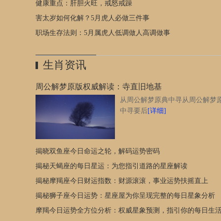
健康重点：肝胆火旺，戒怒戒躁
害”。在中国传统文化中，五行理论被广泛应用于预测和分析
现象。寅为木，巳为火，两者相遇便形成了相害的局面。对
害太岁如何化解？5月虎人必做三件事
虎的朋友们来说，这意味着他们在2026年5月可能会面临一些
职场生存法则：5月属虎人低调做人高调做事
外界的压力和挑战。这些压力可能来自于人际关系、工作环
健康状况等方面，需要他们以更加谨慎的态度去应对。我们
看2026年5月虎人的具体运势情况。根据五行理论，属虎的人
生肖资讯
2026年5月的整体运势表现为起伏不定。一方面，他们可能会
一些困难和挫折，需要付出更多的努力去克服；另一方面，
周公解梦原版权威解读：寺直旧地基
有一些机会和收获等待着他们。因此，在面对挑战时，属虎
从周公解梦原典中寻从周公解梦
友们要保持冷静和坚定，相信自己的能力，勇敢地迎接每一
中寻要后
[详细]
战。值得注意的是，尽管面临诸多挑战，但属虎的朋友们仍
有强大的内心和毅力。他们善于从困境中寻找机会，不断学
成长。因此，在面对困难时，属虎的朋友们不要过于焦虑和
忧，而是要积极寻求解决问题的方法，勇敢地迈出每一步。
揭晓双鱼座今日命运之轮，解码运势密码
还需要注意“寅巳相害”带来的影响。由于寅巳相害的关系，
揭秘天蝎座的每日星运：为您指引道路的星座解读
的朋友们可能会在人际交往中遇到一些麻烦和困扰。这可能
响到他们的人际关系和事业发展。因此，在与人交往时，属
揭秘摩羯座今日财运指数：财源滚滚，事业运势扶摇直上
朋友们要注意言行举止，避免因为一时冲动而做出错误的决
揭秘狮子座今日运势：星座屋为你呈现完整的每日星象分析
同时，也要尊重他人的意见和感受，保持良好的沟通和合作
摩羯今日运势全方位分析：权威星象预测，指引你的每日生
们来谈谈如何应对“寅巳相害”的挑战。对于属虎的朋友们来